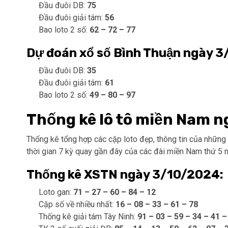
Đầu đuôi DB:
75
Đầu đuôi giải tám:
56
Bao loto 2 số:
62 – 72 – 77
Dự đoán xổ số Bình Thuận ngày 3
Đầu đuôi DB:
35
Đầu đuôi giải tám:
61
Bao loto 2 số:
49 – 80 – 97
Thống kê lô tô miền Nam n
Thống kê tổng hợp các cặp loto đẹp, thông tin của những 
thời gian 7 kỳ quay gần đây của các đài miền Nam thứ 5 n
Thống kê XSTN ngày 3/10/2024:
Loto gan:
71 – 27 – 60 – 84 – 12
Cặp số về nhiều nhất:
16 – 08 – 33 – 61 – 78
Thống kê giải tám Tây Ninh:
91 – 03 – 59 – 34 – 41 –