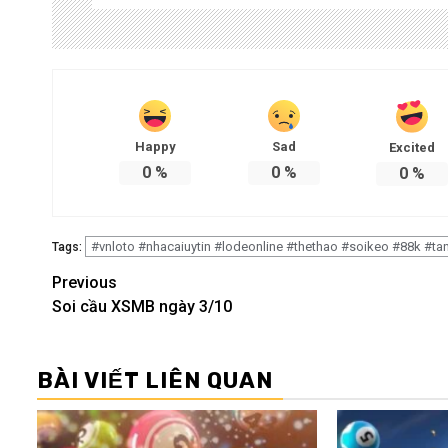
Happy
Sad
Excited
0
%
0
%
0
%
#vnloto #nhacaiuytin #lodeonline #thethao #soikeo #88k #tan
Tags:
Post
Previous
Soi cầu XSMB ngày 3/10
navigation
BÀI VIẾT LIÊN QUAN