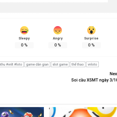
Sleepy
Angry
Surprise
0
%
0
%
0
%
thu #vnlt #loto
game dân gian
slot game
thể thao
vnloto
Nex
Soi cầu XSMT ngày 3/1