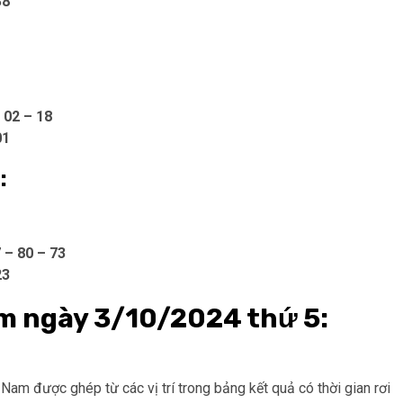
38
 02 – 18
01
:
 – 80 – 73
23
m ngày 3/10/2024 thứ 5:
m được ghép từ các vị trí trong bảng kết quả có thời gian rơi