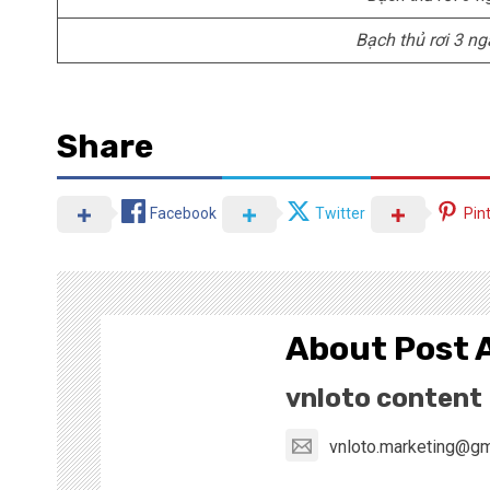
Bạch thủ rơi 3 n
Share
Facebook
Twitter
Pin
About Post 
vnloto content
vnloto.marketing@gm