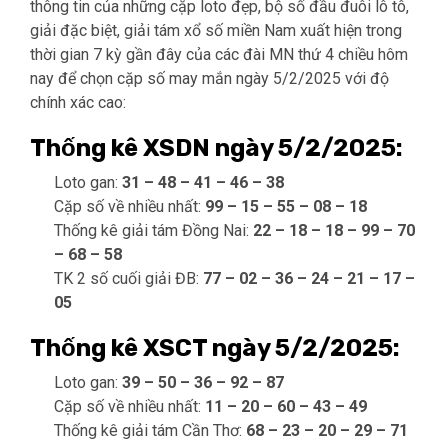
thông tin của những cặp loto đẹp, bộ số đầu đuôi lô tô,
giải đặc biệt, giải tám xổ số miền Nam xuất hiện trong
thời gian 7 kỳ gần đây của các đài MN thứ 4 chiều hôm
nay để chọn cặp số may mắn ngày 5/2/2025 với độ
chính xác cao:
Thống kê XSDN ngày 5/2/2025:
Loto gan:
31 – 48 – 41 – 46 – 38
Cặp số về nhiều nhất:
99 – 15 – 55 – 08 – 18
Thống kê giải tám Đồng Nai:
22 – 18 – 18 – 99 – 70
– 68 – 58
TK 2 số cuối giải ĐB:
77 – 02 – 36 – 24 – 21 – 17 –
05
Thống kê XSCT ngày 5/2/2025:
Loto gan:
39 – 50 – 36 – 92 – 87
Cặp số về nhiều nhất:
11 – 20 – 60 – 43 – 49
Thống kê giải tám Cần Thơ:
68 – 23 – 20 – 29 – 71