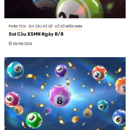
PHÂN TÍCH
SOI CẦU XỔ SỐ
XỔ SỐ MIỀN NAM
Soi Cầu XSMN Ngày 8/8
08/08/2026