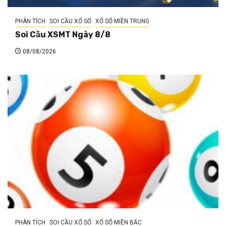
PHÂN TÍCH
SOI CẦU XỔ SỐ
XỔ SỐ MIỀN TRUNG
Soi Cầu XSMT Ngày 8/8
08/08/2026
PHÂN TÍCH
SOI CẦU XỔ SỐ
XỔ SỐ MIỀN BẮC