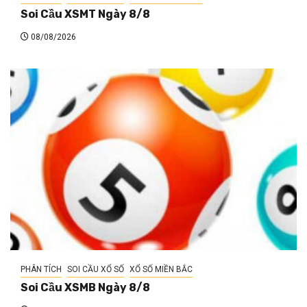
Soi Cầu XSMT Ngày 8/8
08/08/2026
PHÂN TÍCH
SOI CẦU XỔ SỐ
XỔ SỐ MIỀN BẮC
Soi Cầu XSMB Ngày 8/8