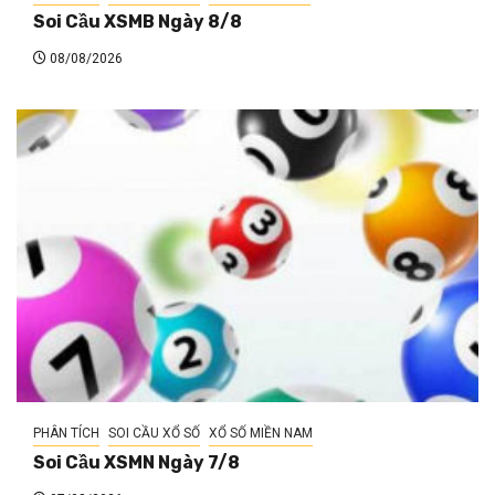
Soi Cầu XSMB Ngày 8/8
08/08/2026
PHÂN TÍCH
SOI CẦU XỔ SỐ
XỔ SỐ MIỀN NAM
Soi Cầu XSMN Ngày 7/8