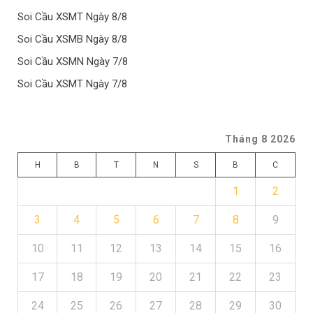
Soi Cầu XSMT Ngày 8/8
Soi Cầu XSMB Ngày 8/8
Soi Cầu XSMN Ngày 7/8
Soi Cầu XSMT Ngày 7/8
Tháng 8 2026
H
B
T
N
S
B
C
1
2
3
4
5
6
7
8
9
10
11
12
13
14
15
16
17
18
19
20
21
22
23
24
25
26
27
28
29
30