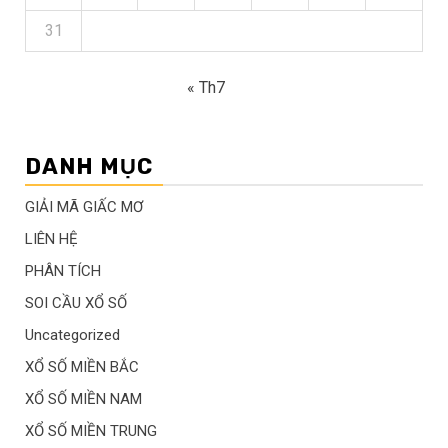
31
« Th7
DANH MỤC
GIẢI MÃ GIẤC MƠ
LIÊN HỆ
PHÂN TÍCH
SOI CẦU XỔ SỐ
Uncategorized
XỔ SỐ MIỀN BẮC
XỔ SỐ MIỀN NAM
XỔ SỐ MIỀN TRUNG