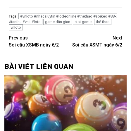
#vnloto #nhacaiuytin #lodeonline #thethao #soikeo #88k
Tags:
#tanthu #vnlt #loto
game dân gian
slot game
thể thao
vnloto
Post
Previous
Next
Soi cầu XSMB ngày 6/2
Soi cầu XSMT ngày 6/2
navigation
BÀI VIẾT LIÊN QUAN