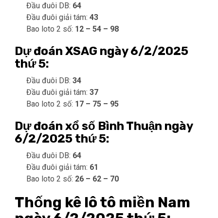
Đầu đuôi DB:
64
Đầu đuôi giải tám:
43
Bao loto 2 số:
12 – 54 – 98
Dự đoán XSAG ngày 6/2/2025
thứ 5:
Đầu đuôi DB:
34
Đầu đuôi giải tám:
37
Bao loto 2 số:
17 – 75 – 95
Dự đoán xổ số Bình Thuận ngày
6/2/2025 thứ 5:
Đầu đuôi DB:
64
Đầu đuôi giải tám:
61
Bao loto 2 số:
26 – 62 – 70
Thống kê lô tô miền Nam