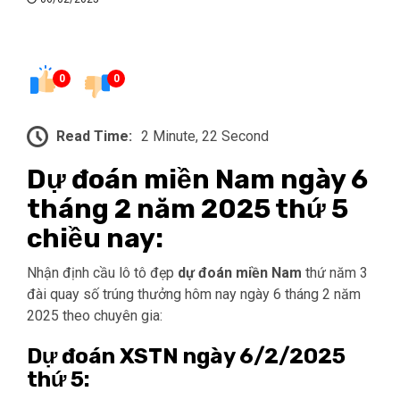
0
0
Read Time:
2 Minute, 22 Second
Dự đoán miền Nam ngày 6
tháng 2 năm 2025 thứ 5
chiều nay:
Nhận định cầu lô tô đẹp
dự đoán miền Nam
thứ năm 3
đài quay số trúng thưởng hôm nay ngày 6 tháng 2 năm
2025 theo chuyên gia:
Dự đoán XSTN ngày 6/2/2025
thứ 5: