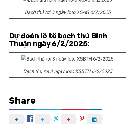
Bạch thủ rơi 3 ngày loto XSAG 6/2/2025
Dự đoán lô tô bạch thủ Bình
Thuận ngày 6/2/2025:
Bạch thủ rơi 3 ngày loto XSBTH 6/2/2025
Share