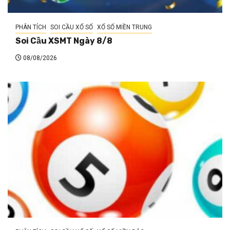
PHÂN TÍCH
SOI CẦU XỔ SỐ
XỔ SỐ MIỀN TRUNG
Soi Cầu XSMT Ngày 8/8
08/08/2026