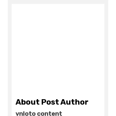
About Post Author
vnloto content