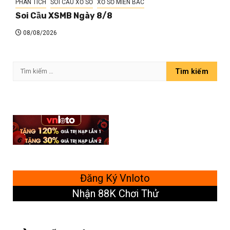
PHÂN TÍCH
SOI CẦU XỔ SỐ
XỔ SỐ MIỀN BẮC
Soi Cầu XSMB Ngày 8/8
08/08/2026
Tìm
kiếm
cho:
Đăng Ký Vnloto
Nhận 88K Chơi Thử