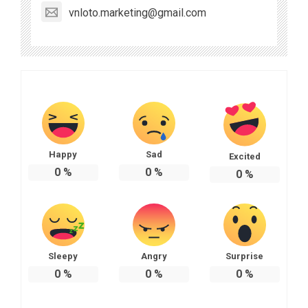
vnloto.marketing@gmail.com
Happy
Sad
Excited
0
%
0
%
0
%
Sleepy
Angry
Surprise
0
%
0
%
0
%