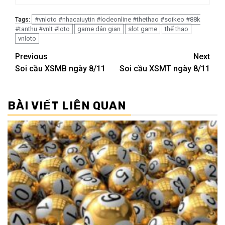
#vnloto #nhacaiuytin #lodeonline #thethao #soikeo #88k
Tags:
#tanthu #vnlt #loto
game dân gian
slot game
thể thao
vnloto
Post
Previous
Next
Soi cầu XSMB ngày 8/11
Soi cầu XSMT ngày 8/11
navigation
BÀI VIẾT LIÊN QUAN