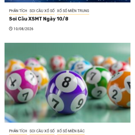
PHÂN TÍCH
SOI CẦU XỔ SỐ
XỔ SỐ MIỀN TRUNG
Soi Cầu XSMT Ngày 10/8
10/08/2026
PHÂN TÍCH
SOI CẦU XỔ SỐ
XỔ SỐ MIỀN BẮC