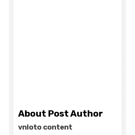
About Post Author
vnloto content