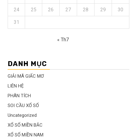
24
25
26
27
28
29
30
31
« Th7
DANH MỤC
GIẢI MÃ GIẤC MƠ
LIÊN HỆ
PHÂN TÍCH
SOI CẦU XỔ SỐ
Uncategorized
XỔ SỐ MIỀN BẮC
XỔ SỐ MIỀN NAM