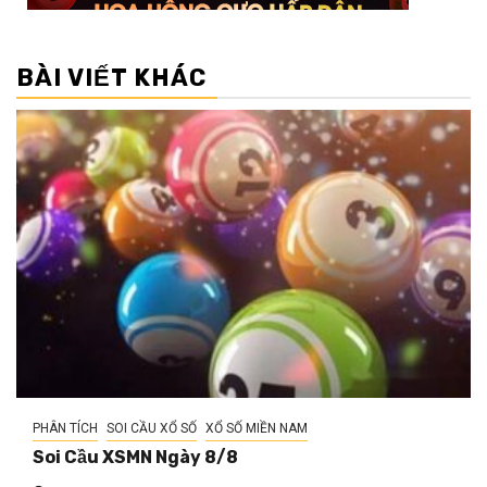
BÀI VIẾT KHÁC
PHÂN TÍCH
SOI CẦU XỔ SỐ
XỔ SỐ MIỀN NAM
Soi Cầu XSMN Ngày 8/8