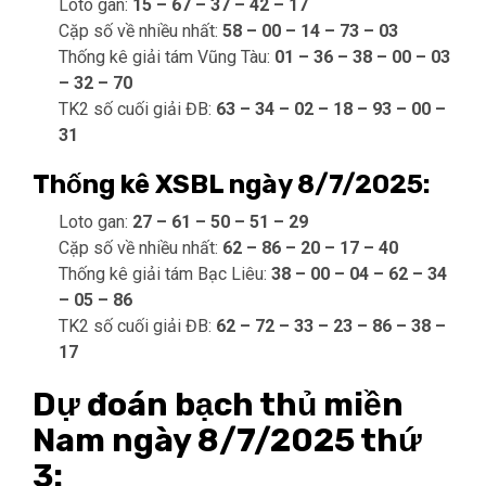
Loto gan:
15 – 67 – 37 – 42 – 17
Cặp số về nhiều nhất:
58 – 00 – 14 – 73 – 03
Thống kê giải tám Vũng Tàu:
01 – 36 – 38 – 00 – 03
– 32 – 70
TK2 số cuối giải ĐB:
63 – 34 – 02 – 18 – 93 – 00 –
31
Thống kê XSBL ngày 8/7/2025:
Loto gan:
27 – 61 – 50 – 51 – 29
Cặp số về nhiều nhất:
62 – 86 – 20 – 17 – 40
Thống kê giải tám Bạc Liêu:
38 – 00 – 04 – 62 – 34
– 05 – 86
TK2 số cuối giải ĐB:
62 – 72 – 33 – 23 – 86 – 38 –
17
Dự đoán bạch thủ miền
Nam ngày 8/7/2025 thứ
3: