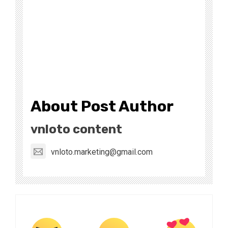
About Post Author
vnloto content
vnloto.marketing@gmail.com