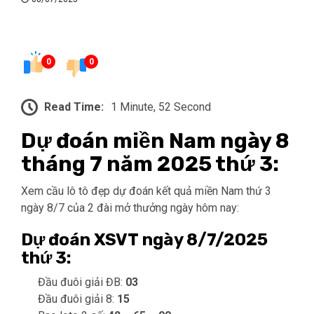
0
0
Read Time:
1 Minute, 52 Second
Dự đoán miền Nam ngày 8
tháng 7 năm 2025 thứ 3:
Xem cầu lô tô đẹp dự đoán kết quả miền Nam thứ 3
ngày 8/7 của 2 đài mở thưởng ngày hôm nay:
Dự đoán XSVT ngày 8/7/2025
thứ 3:
Đầu đuôi giải ĐB:
03
Đầu đuôi giải 8:
15