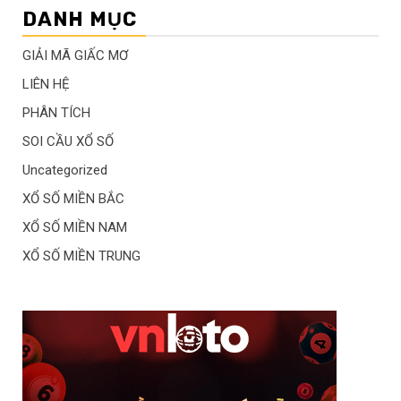
DANH MỤC
GIẢI MÃ GIẤC MƠ
LIÊN HỆ
PHÂN TÍCH
SOI CẦU XỔ SỐ
Uncategorized
XỔ SỐ MIỀN BẮC
XỔ SỐ MIỀN NAM
XỔ SỐ MIỀN TRUNG