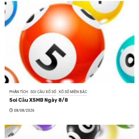
PHÂN TÍCH
SOI CẦU XỔ SỐ
XỔ SỐ MIỀN BẮC
Soi Cầu XSMB Ngày 8/8
08/08/2026