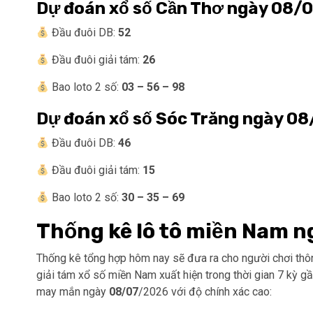
Dự đoán xổ số Cần Thơ ngày 08/0
Đầu đuôi DB:
52
Đầu đuôi giải tám:
26
Bao loto 2 số:
03 – 56 – 98
Dự đoán xổ số Sóc Trăng ngày 08
Đầu đuôi DB:
46
Đầu đuôi giải tám:
15
Bao loto 2 số:
30 – 35 – 69
Thống kê lô tô miền Nam 
Thống kê tổng hợp hôm nay sẽ đưa ra cho người chơi thông
giải tám xổ số miền Nam xuất hiện trong thời gian 7 kỳ 
may mắn ngày
08/07
/2026 với độ chính xác cao: