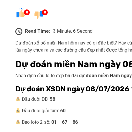
0
0
Read Time:
3 Minute, 6 Second
Dự đoán xổ số miền Nam hôm nay có gì đặc biệt? Hãy cùn
lâu ngày chưa ra và các đường cầu đẹp nhất được tổng h
Dự đoán miền Nam ngày 0
Nhận định cầu lô tô đẹp ba đài
dự đoán miền Nam ngày
Dự đoán XSDN ngày 08/07/2026 
Đầu đuôi DB:
58
Đầu đuôi giải tám:
60
Bao loto 2 số:
01 – 67 – 86