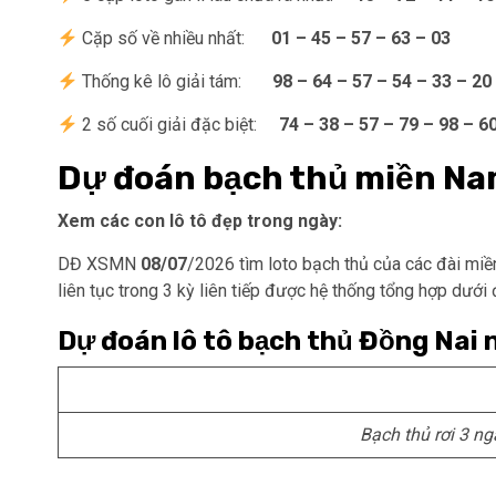
Cặp số về nhiều nhất:
01 – 45 – 57 – 63 – 03
Thống kê lô giải tám:
98 – 64 – 57 – 54 – 33 – 20 
2 số cuối giải đặc biệt:
74 – 38 – 57 – 79 – 98 – 60
Dự đoán bạch thủ miền Na
Xem các con lô tô đẹp trong ngày:
DĐ XSMN
08/07
/2026 tìm loto bạch thủ của các đài miền
liên tục trong 3 kỳ liên tiếp được hệ thống tổng hợp dưới
Dự đoán lô tô bạch thủ Đồng Nai
Bạch thủ rơi 3 n