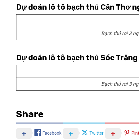
Dự đoán lô tô bạch thủ Cần Thơ 
Bạch thủ rơi 3 n
Dự đoán lô tô bạch thủ Sóc Trăn
Bạch thủ rơi 3 n
Share
Facebook
Twitter
Pin