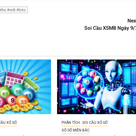
thu #vnlt #loto
Nex
Soi Cầu XSMB Ngày 9/
CẦU XỔ SỐ
PHÂN TÍCH
SOI CẦU XỔ SỐ
XỔ SỐ MIỀN BẮC