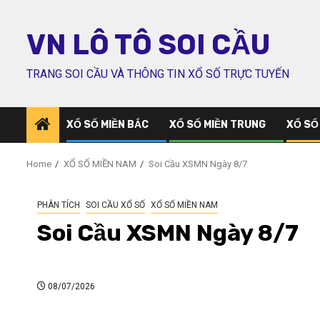
Skip
to
VN LÔ TÔ SOI CẦU
content
TRANG SOI CẦU VÀ THÔNG TIN XỔ SỐ TRỰC TUYẾN
XỔ SỐ MIỀN BẮC
XỔ SỐ MIỀN TRUNG
XỔ SỐ
Home
XỔ SỐ MIỀN NAM
Soi Cầu XSMN Ngày 8/7
PHÂN TÍCH
SOI CẦU XỔ SỐ
XỔ SỐ MIỀN NAM
Soi Cầu XSMN Ngày 8/7
08/07/2026