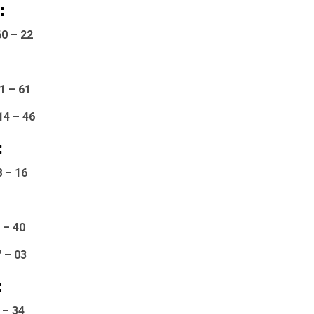
:
60 – 22
1 – 61
14 – 46
:
 – 16
 – 40
7 – 03
:
 – 34