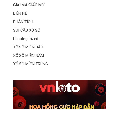
GIẢI MÃ GIẤC MƠ
LIÊN HỆ
PHÂN TÍCH
SOI CẦU XỔ SỐ
Uncategorized
XỔ SỐ MIỀN BẮC
XỔ SỐ MIỀN NAM
XỔ SỐ MIỀN TRUNG