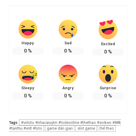
Happy
Sad
Excited
0
%
0
%
0
%
Sleepy
Angry
Surprise
0
%
0
%
0
%
#vnloto #nhacaiuytin #lodeonline #thethao #soikeo #88k
Tags:
#tanthu #vnlt #loto
game dân gian
slot game
thể thao