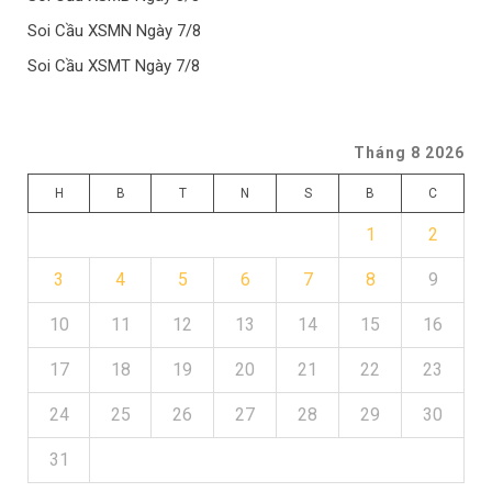
Soi Cầu XSMN Ngày 7/8
Soi Cầu XSMT Ngày 7/8
Tháng 8 2026
H
B
T
N
S
B
C
1
2
3
4
5
6
7
8
9
10
11
12
13
14
15
16
17
18
19
20
21
22
23
24
25
26
27
28
29
30
31