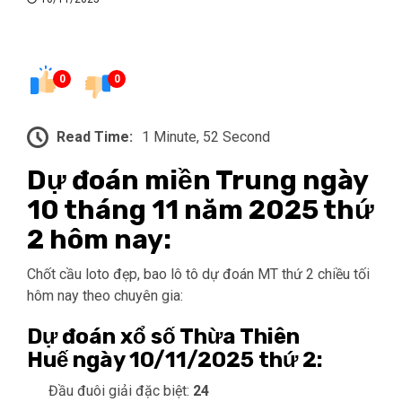
0
0
Read Time:
1 Minute, 52 Second
Dự đoán miền Trung ngày
10 tháng 11 năm 2025 thứ
2 hôm nay:
Chốt cầu loto đẹp, bao lô tô dự đoán MT thứ 2 chiều tối
hôm nay theo chuyên gia:
Dự đoán xổ số Thừa Thiên
Huế ngày 10/11/2025 thứ 2:
Đầu đuôi giải đặc biệt:
24