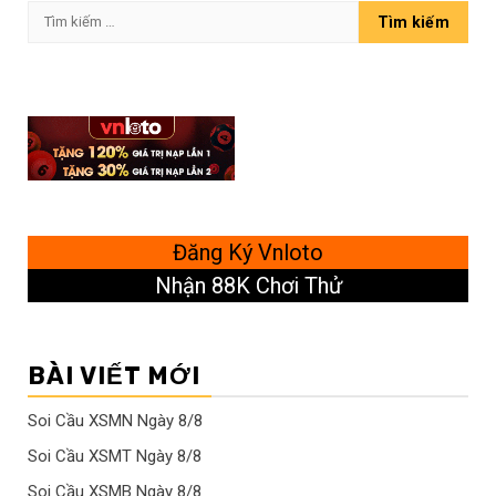
Tìm
kiếm
cho:
Đăng Ký Vnloto
Nhận 88K Chơi Thử
BÀI VIẾT MỚI
Soi Cầu XSMN Ngày 8/8
Soi Cầu XSMT Ngày 8/8
Soi Cầu XSMB Ngày 8/8