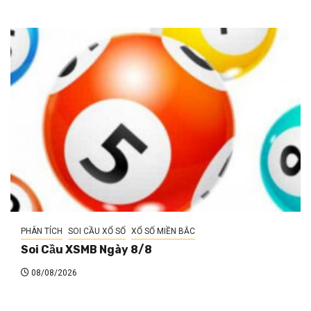
PHÂN TÍCH
SOI CẦU XỔ SỐ
XỔ SỐ MIỀN BẮC
Soi Cầu XSMB Ngày 8/8
08/08/2026