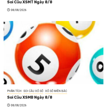
Soi Cầu XSMT Ngày 8/8
08/08/2026
PHÂN TÍCH
SOI CẦU XỔ SỐ
XỔ SỐ MIỀN BẮC
Soi Cầu XSMB Ngày 8/8
08/08/2026