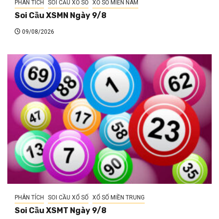
PHÂN TÍCH
SOI CẦU XỔ SỐ
XỔ SỐ MIỀN NAM
Soi Cầu XSMN Ngày 9/8
09/08/2026
PHÂN TÍCH
SOI CẦU XỔ SỐ
XỔ SỐ MIỀN TRUNG
Soi Cầu XSMT Ngày 9/8