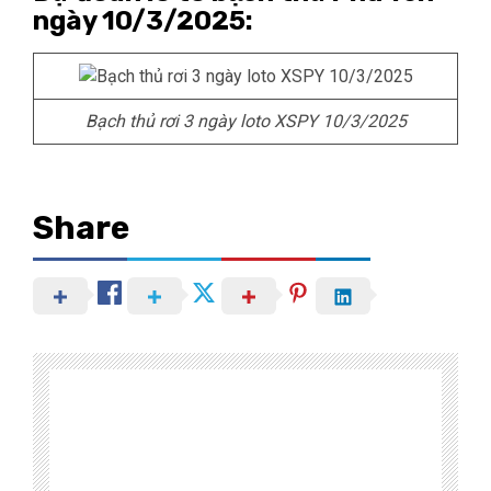
ngày 10/3/2025:
Bạch thủ rơi 3 ngày loto XSPY 10/3/2025
Share