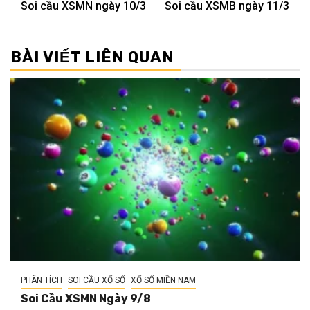
Soi cầu XSMN ngày 10/3
Soi cầu XSMB ngày 11/3
navigation
BÀI VIẾT LIÊN QUAN
PHÂN TÍCH
SOI CẦU XỔ SỐ
XỔ SỐ MIỀN NAM
Soi Cầu XSMN Ngày 9/8