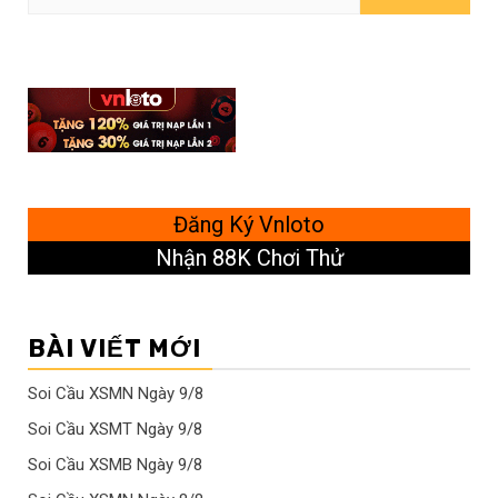
kiếm
cho:
Đăng Ký Vnloto
Nhận 88K Chơi Thử
BÀI VIẾT MỚI
Soi Cầu XSMN Ngày 9/8
Soi Cầu XSMT Ngày 9/8
Soi Cầu XSMB Ngày 9/8