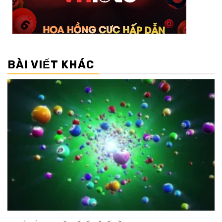
BÀI VIẾT KHÁC