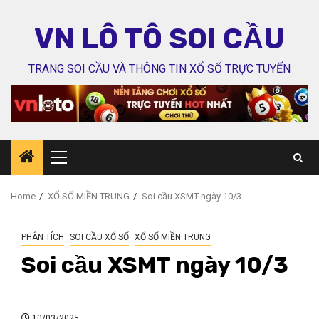
Skip
to
VN LÔ TÔ SOI CẦU
content
TRANG SOI CẦU VÀ THÔNG TIN XỔ SỐ TRỰC TUYẾN
Primary
Menu
Home
XỔ SỐ MIỀN TRUNG
Soi cầu XSMT ngày 10/3
PHÂN TÍCH
SOI CẦU XỔ SỐ
XỔ SỐ MIỀN TRUNG
Soi cầu XSMT ngày 10/3
10/03/2025