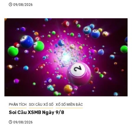
09/08/2026
PHÂN TÍCH
SOI CẦU XỔ SỐ
XỔ SỐ MIỀN BẮC
Soi Cầu XSMB Ngày 9/8
09/08/2026