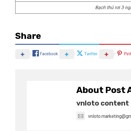
Bạch thủ rơi 3 n
Share
Facebook
Twitter
Pin
About Post 
vnloto content
vnloto.marketing@gm