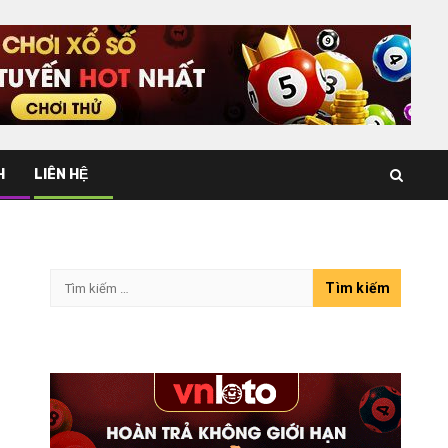
H
LIÊN HỆ
Tìm
kiếm
cho: