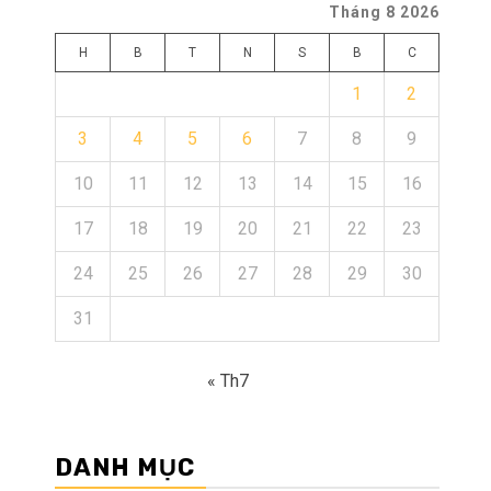
Tháng 8 2026
H
B
T
N
S
B
C
1
2
3
4
5
6
7
8
9
10
11
12
13
14
15
16
17
18
19
20
21
22
23
24
25
26
27
28
29
30
31
« Th7
DANH MỤC