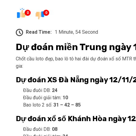
0
0
Read Time:
1 Minute, 54 Second
Dự đoán miền Trung ngày 1
Chốt cầu loto đẹp, bao lô tô hai đài dự đoán xổ số MT
gia:
Dự đoán XS Đà Nẵng ngày 12/11/
Đầu đuôi DB:
24
Đầu đuôi giải tám:
10
Bao loto 2 số:
31 – 42 – 85
Dự đoán xổ số Khánh Hòa ngày 12
Đầu đuôi DB:
08