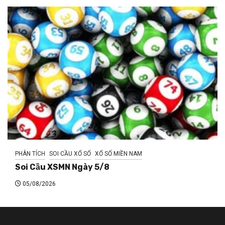
PHÂN TÍCH
SOI CẦU XỔ SỐ
XỔ SỐ MIỀN NAM
Soi Cầu XSMN Ngày 5/8
05/08/2026