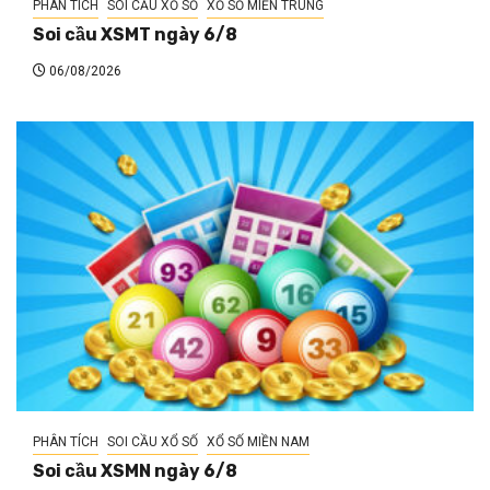
PHÂN TÍCH
SOI CẦU XỔ SỐ
XỔ SỐ MIỀN TRUNG
Soi cầu XSMT ngày 6/8
06/08/2026
PHÂN TÍCH
SOI CẦU XỔ SỐ
XỔ SỐ MIỀN NAM
Soi cầu XSMN ngày 6/8