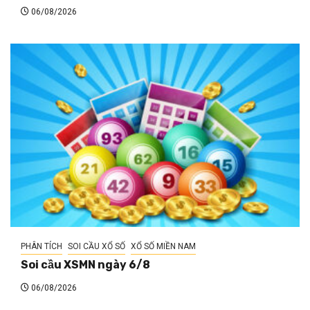
06/08/2026
PHÂN TÍCH
SOI CẦU XỔ SỐ
XỔ SỐ MIỀN NAM
Soi cầu XSMN ngày 6/8
06/08/2026