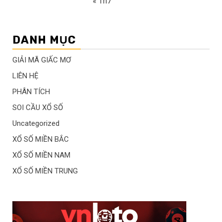
« Th7
DANH MỤC
GIẢI MÃ GIẤC MƠ
LIÊN HỆ
PHÂN TÍCH
SOI CẦU XỔ SỐ
Uncategorized
XỔ SỐ MIỀN BẮC
XỔ SỐ MIỀN NAM
XỔ SỐ MIỀN TRUNG