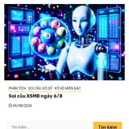
PHÂN TÍCH
SOI CẦU XỔ SỐ
XỔ SỐ MIỀN BẮC
Soi cầu XSMB ngày 6/8
06/08/2026
Tìm