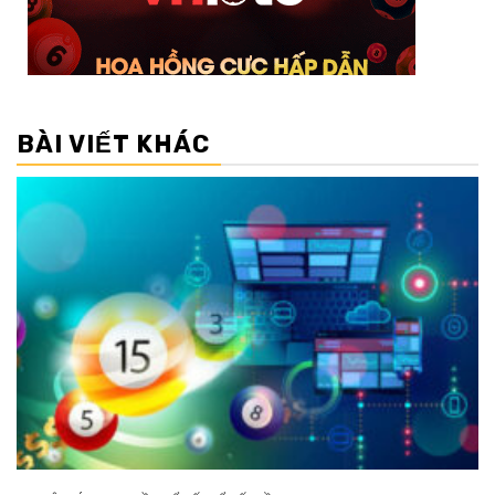
BÀI VIẾT KHÁC