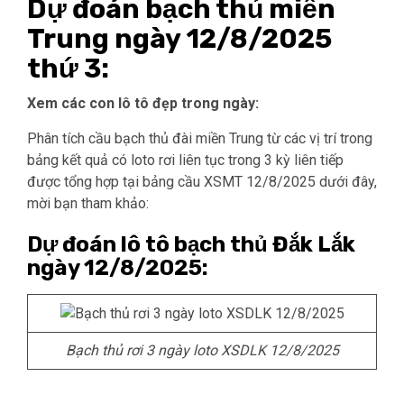
Dự đoán bạch thủ miền
Trung ngày 12/8/2025
thứ 3:
Xem các con lô tô đẹp trong ngày:
Phân tích cầu bạch thủ đài miền Trung từ các vị trí trong
bảng kết quả có loto rơi liên tục trong 3 kỳ liên tiếp
được tổng hợp tại bảng cầu XSMT 12/8/2025 dưới đây,
mời bạn tham khảo:
Dự đoán lô tô bạch thủ Đắk Lắk
ngày 12/8/2025:
Bạch thủ rơi 3 ngày loto XSDLK 12/8/2025