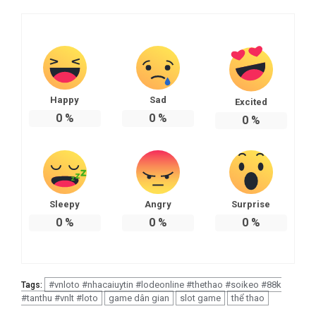
Happy
Sad
Excited
0
%
0
%
0
%
Sleepy
Angry
Surprise
0
%
0
%
0
%
#vnloto #nhacaiuytin #lodeonline #thethao #soikeo #88k
Tags:
#tanthu #vnlt #loto
game dân gian
slot game
thể thao