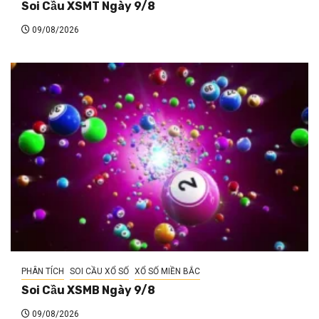
Soi Cầu XSMT Ngày 9/8
09/08/2026
PHÂN TÍCH
SOI CẦU XỔ SỐ
XỔ SỐ MIỀN BẮC
Soi Cầu XSMB Ngày 9/8
09/08/2026