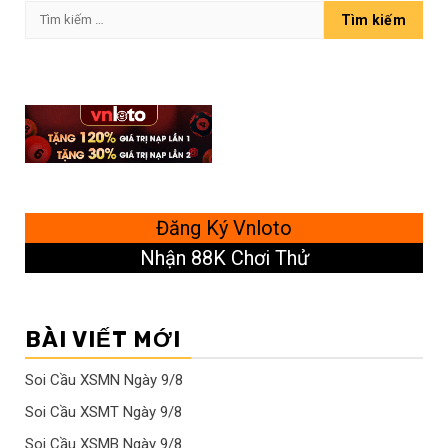
Tìm
kiếm
cho:
Đăng Ký Vnloto
Nhận 88K Chơi Thử
BÀI VIẾT MỚI
Soi Cầu XSMN Ngày 9/8
Soi Cầu XSMT Ngày 9/8
Soi Cầu XSMB Ngày 9/8