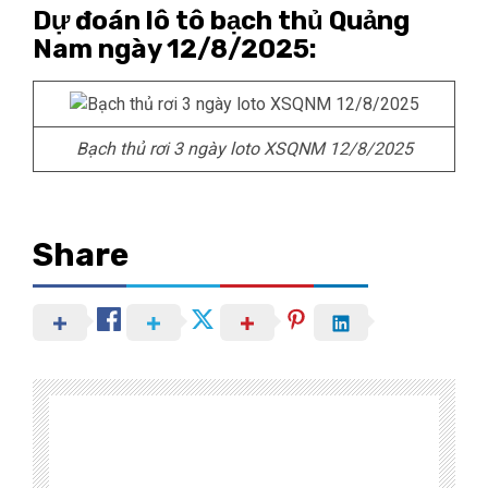
Dự đoán lô tô bạch thủ Quảng
Nam ngày 12/8/2025:
Bạch thủ rơi 3 ngày loto XSQNM 12/8/2025
Share