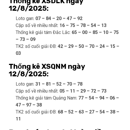
Thống kê XSDLK ngày
12/8/2025:
Loto gan:
07 – 84 – 20 – 47 – 92
Cặp số về nhiều nhất:
16 – 75 – 78 – 54 – 13
Thống kê giải tám Đắc Lắc:
65 – 00 – 85 – 10 – 75
– 73 – 09
TK2 số cuối giải ĐB:
42 – 29 – 50 – 70 – 24 – 15 –
03
Thống kê XSQNM ngày
12/8/2025:
Loto gan:
31 – 81 – 52 – 70 – 78
Cặp số về nhiều nhất:
05 – 11 – 29 – 72 – 73
Thống kê giải tám Quảng Nam:
77 – 54 – 94 – 06 –
47 – 97 – 38
TK2 số cuối giải ĐB:
68 – 52 – 63 – 27 – 54 – 38 –
11