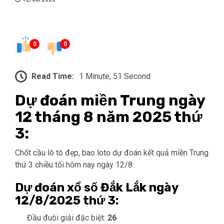
0
0
Read Time:
1 Minute, 51 Second
Dự đoán miền Trung ngày
12 tháng 8 năm 2025 thứ
3:
Chốt cầu lô tô đẹp, bao loto dự đoán kết quả miền Trung
thứ 3 chiều tối hôm nay ngày 12/8:
Dự đoán xổ số Đắk Lắk ngày
12/8/2025 thứ 3:
Đầu đuôi giải đặc biệt:
26