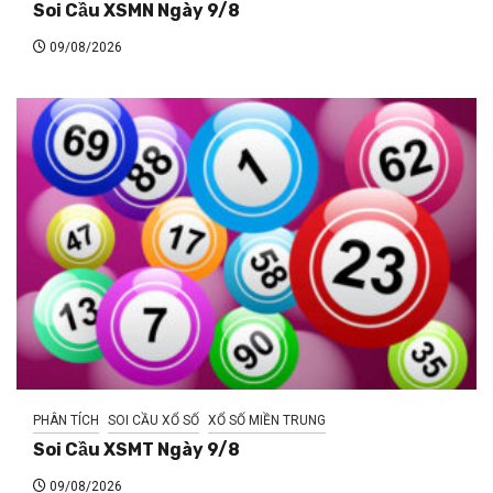
Soi Cầu XSMN Ngày 9/8
09/08/2026
PHÂN TÍCH
SOI CẦU XỔ SỐ
XỔ SỐ MIỀN TRUNG
Soi Cầu XSMT Ngày 9/8
09/08/2026