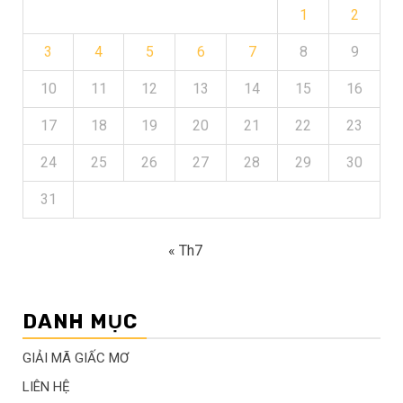
1
2
3
4
5
6
7
8
9
10
11
12
13
14
15
16
17
18
19
20
21
22
23
24
25
26
27
28
29
30
31
« Th7
DANH MỤC
GIẢI MÃ GIẤC MƠ
LIÊN HỆ