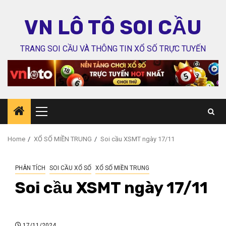
Skip
to
VN LÔ TÔ SOI CẦU
content
TRANG SOI CẦU VÀ THÔNG TIN XỔ SỐ TRỰC TUYẾN
Primary
Menu
Home
XỔ SỐ MIỀN TRUNG
Soi cầu XSMT ngày 17/11
PHÂN TÍCH
SOI CẦU XỔ SỐ
XỔ SỐ MIỀN TRUNG
Soi cầu XSMT ngày 17/11
17/11/2024