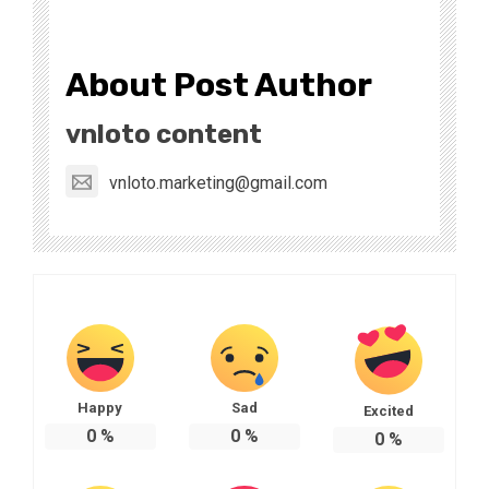
About Post Author
vnloto content
vnloto.marketing@gmail.com
Happy
Sad
Excited
0
%
0
%
0
%