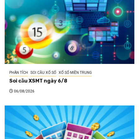
PHÂN TÍCH
SOI CẦU XỔ SỐ
XỔ SỐ MIỀN TRUNG
Soi cầu XSMT ngày 6/8
06/08/2026