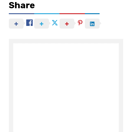
Share