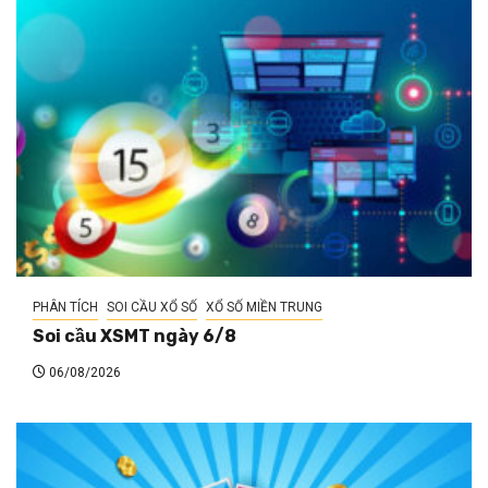
PHÂN TÍCH
SOI CẦU XỔ SỐ
XỔ SỐ MIỀN TRUNG
Soi cầu XSMT ngày 6/8
06/08/2026