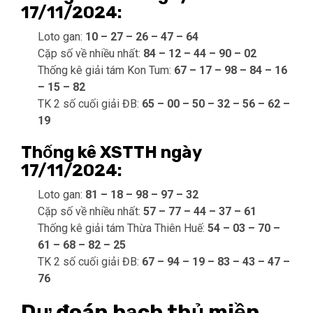
17/11/2024:
Loto gan:
10 – 27 – 26 – 47 – 64
Cặp số về nhiều nhất:
84 – 12 – 44 – 90 – 02
Thống kê giải tám Kon Tum:
67 – 17 – 98 – 84 – 16
– 15 – 82
TK 2 số cuối giải ĐB:
65 – 00 – 50 – 32 – 56 – 62 –
19
Thống kê XSTTH ngày
17/11/2024:
Loto gan:
81 – 18 – 98 – 97 – 32
Cặp số về nhiều nhất:
57 – 77 – 44 – 37 – 61
Thống kê giải tám Thừa Thiên Huế:
54 – 03 – 70 –
61 – 68 – 82 – 25
TK 2 số cuối giải ĐB:
67 – 94 – 19 – 83 – 43 – 47 –
76
Dự đoán bạch thủ miền