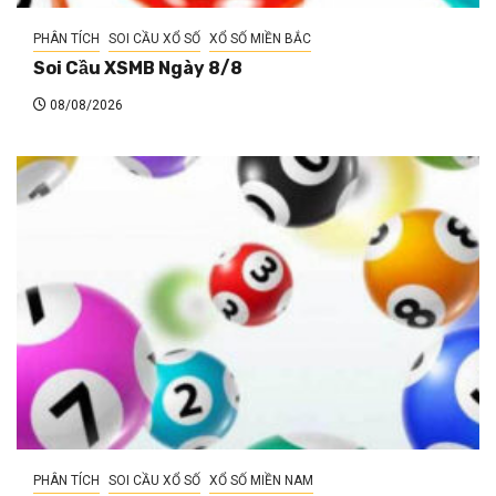
PHÂN TÍCH
SOI CẦU XỔ SỐ
XỔ SỐ MIỀN BẮC
Soi Cầu XSMB Ngày 8/8
08/08/2026
PHÂN TÍCH
SOI CẦU XỔ SỐ
XỔ SỐ MIỀN NAM