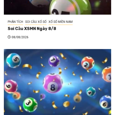
PHÂN TÍCH
SOI CẦU XỔ SỐ
XỔ SỐ MIỀN NAM
Soi Cầu XSMN Ngày 8/8
08/08/2026