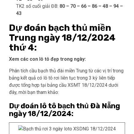
TK2 số cuối giải ĐB:
80 – 70 – 66 – 86 – 48 – 94 –
43
Dự đoán bạch thủ miền
Trung ngày 18/12/2024
thứ 4:
Xem các con lô tô đẹp trong ngày:
Phân tích cầu bạch thủ đài miền Trung từ các vị trí trong
bảng kết quả có lô tô rơi liên tục trong 3 kỳ liên tiếp
được tổng hợp tại bảng cầu XSMT 18/12/2024 dưới
đây, mời bạn tham khảo:
Dự đoán lô tô bạch thủ Đà Nẵng
ngày 18/12/2024: