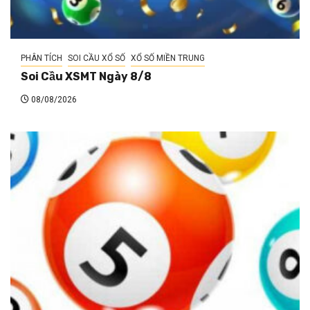
PHÂN TÍCH
SOI CẦU XỔ SỐ
XỔ SỐ MIỀN TRUNG
Soi Cầu XSMT Ngày 8/8
08/08/2026