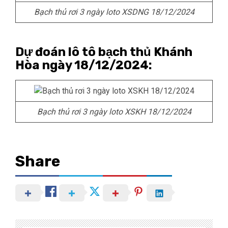
Bạch thủ rơi 3 ngày loto XSDNG 18/12/2024
Dự đoán lô tô bạch thủ Khánh
Hòa ngày 18/12/2024:
Bạch thủ rơi 3 ngày loto XSKH 18/12/2024
Share