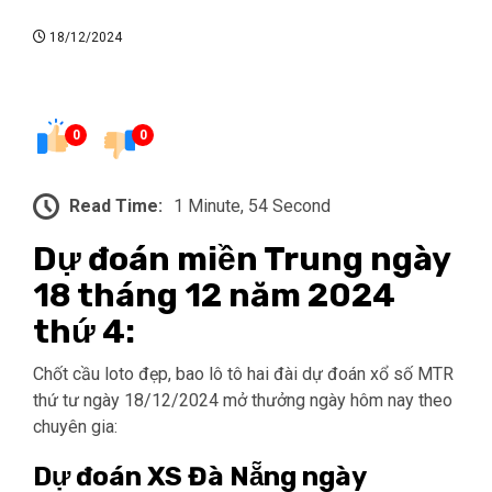
18/12/2024
0
0
Read Time:
1 Minute, 54 Second
Dự đoán miền Trung ngày
18 tháng 12 năm 2024
thứ 4:
Chốt cầu loto đẹp, bao lô tô hai đài dự đoán xổ số MTR
thứ tư ngày 18/12/2024 mở thưởng ngày hôm nay theo
chuyên gia:
Dự đoán XS Đà Nẵng ngày