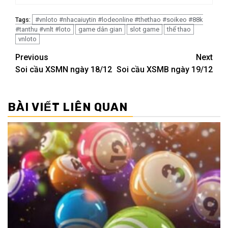
#vnloto #nhacaiuytin #lodeonline #thethao #soikeo #88k
Tags:
#tanthu #vnlt #loto
game dân gian
slot game
thể thao
vnloto
Post
Previous
Next
Soi cầu XSMN ngày 18/12
Soi cầu XSMB ngày 19/12
navigation
BÀI VIẾT LIÊN QUAN