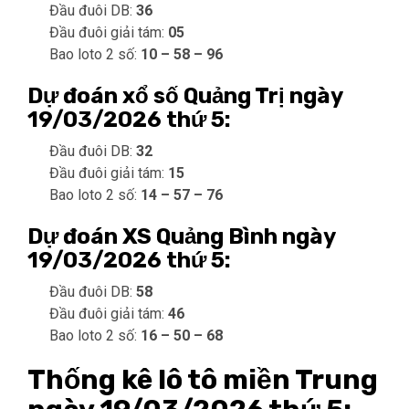
Đầu đuôi DB:
36
Đầu đuôi giải tám:
05
Bao loto 2 số:
10 – 58 – 96
Dự đoán xổ số Quảng Trị ngày
19/03/2026 thứ 5:
Đầu đuôi DB:
32
Đầu đuôi giải tám:
15
Bao loto 2 số:
14 – 57 – 76
Dự đoán XS Quảng Bình ngày
19/03/2026 thứ 5:
Đầu đuôi DB:
58
Đầu đuôi giải tám:
46
Bao loto 2 số:
16 – 50 – 68
Thống kê lô tô miền Trung