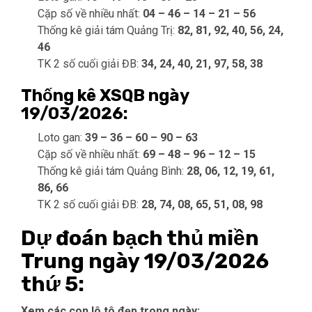
Cặp số về nhiều nhất:
04 – 46 – 14 – 21 – 56
Thống kê giải tám Quảng Trị:
82, 81, 92, 40, 56, 24,
46
TK 2 số cuối giải ĐB:
34, 24, 40, 21, 97, 58, 38
Thống kê XSQB ngày
19/03/2026:
Loto gan:
​​​​​​39 – 36 – 60 – 90 – 63
Cặp số về nhiều nhất:
​​​​​​69 – 48 – 96 – 12 – 15
Thống kê giải tám Quảng Bình:
28, 06, 12, 19, 61,
86, 66
TK 2 số cuối giải ĐB:
28, 74, 08, 65, 51, 08, 98
Dự đoán bạch thủ miền
Trung ngày 19/03/2026
thứ 5:
Xem các con lô tô đẹp trong ngày: