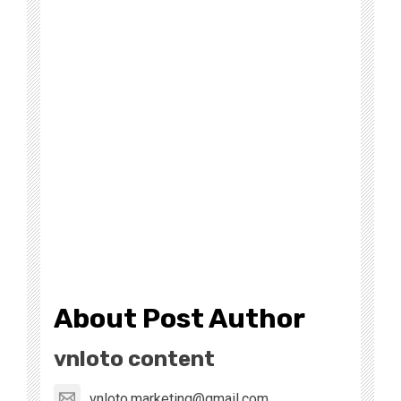
About Post Author
vnloto content
vnloto.marketing@gmail.com