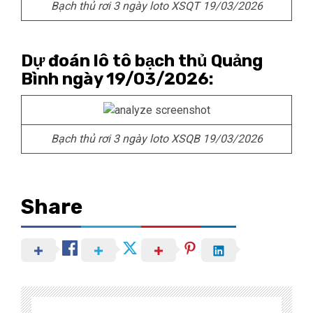
Bạch thủ rơi 3 ngày loto XSQT 19/03/2026
Dự đoán lô tô bạch thủ Quảng
Bình ngày 19/03/2026:
Bạch thủ rơi 3 ngày loto XSQB 19/03/2026
Share