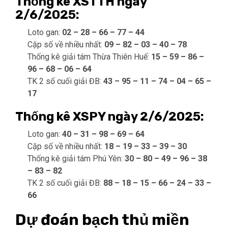
Thống kê XSTTH ngày
2/6/2025:
Loto gan:
02 – 28 – 66 – 77 – 44
Cặp số về nhiều nhất:
09 – 82 – 03 – 40 – 78
Thống kê giải tám Thừa Thiên Huế:
15 – 59 – 86 –
96 – 68 – 06 – 64
TK 2 số cuối giải ĐB:
43 – 95 – 11 – 74 – 04 – 65 –
17
Thống kê XSPY ngày 2/6/2025:
Loto gan:
40 – 31 – 98 – 69 – 64
Cặp số về nhiều nhất:
18 – 19 – 33 – 39 – 30
Thống kê giải tám Phú Yên:
30 – 80 – 49 – 96 – 38
– 83 – 82
TK 2 số cuối giải ĐB:
88 – 18 – 15 – 66 – 24 – 33 –
66
Dự đoán bạch thủ miền