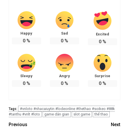
Happy
Sad
Excited
0
%
0
%
0
%
Sleepy
Angry
Surprise
0
%
0
%
0
%
#vnloto #nhacaiuytin #lodeonline #thethao #soikeo #88k
Tags:
#tanthu #vnlt #loto
game dân gian
slot game
thể thao
Post
Previous
Next