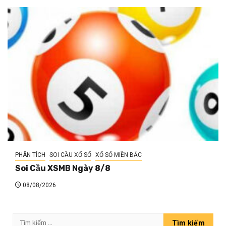
PHÂN TÍCH
SOI CẦU XỔ SỐ
XỔ SỐ MIỀN BẮC
Soi Cầu XSMB Ngày 8/8
08/08/2026
Tìm