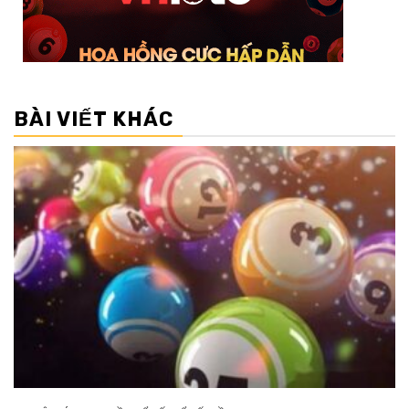
BÀI VIẾT KHÁC