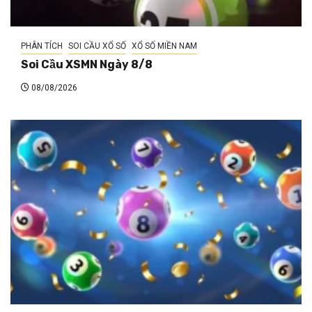
PHÂN TÍCH
SOI CẦU XỔ SỐ
XỔ SỐ MIỀN NAM
Soi Cầu XSMN Ngày 8/8
08/08/2026