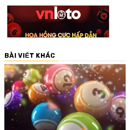
BÀI VIẾT KHÁC