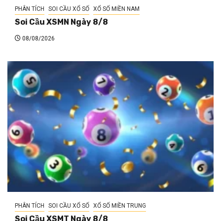
PHÂN TÍCH
SOI CẦU XỔ SỐ
XỔ SỐ MIỀN NAM
Soi Cầu XSMN Ngày 8/8
08/08/2026
PHÂN TÍCH
SOI CẦU XỔ SỐ
XỔ SỐ MIỀN TRUNG
Soi Cầu XSMT Ngày 8/8