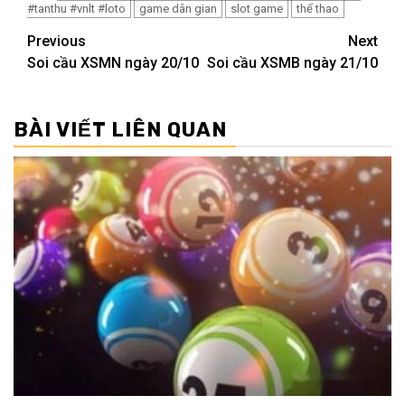
#tanthu #vnlt #loto
game dân gian
slot game
thể thao
Post
Previous
Next
Soi cầu XSMN ngày 20/10
Soi cầu XSMB ngày 21/10
navigation
BÀI VIẾT LIÊN QUAN