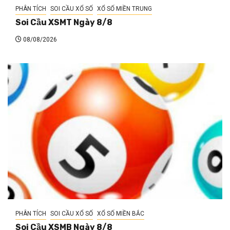
PHÂN TÍCH
SOI CẦU XỔ SỐ
XỔ SỐ MIỀN TRUNG
Soi Cầu XSMT Ngày 8/8
08/08/2026
PHÂN TÍCH
SOI CẦU XỔ SỐ
XỔ SỐ MIỀN BẮC
Soi Cầu XSMB Ngày 8/8