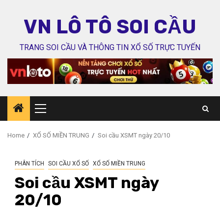
Skip
to
VN LÔ TÔ SOI CẦU
content
TRANG SOI CẦU VÀ THÔNG TIN XỔ SỐ TRỰC TUYẾN
Primary
Menu
Home
XỔ SỐ MIỀN TRUNG
Soi cầu XSMT ngày 20/10
PHÂN TÍCH
SOI CẦU XỔ SỐ
XỔ SỐ MIỀN TRUNG
Soi cầu XSMT ngày
20/10