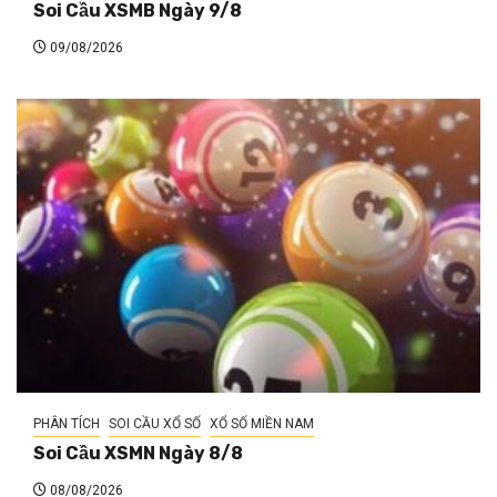
Soi Cầu XSMB Ngày 9/8
09/08/2026
PHÂN TÍCH
SOI CẦU XỔ SỐ
XỔ SỐ MIỀN NAM
Soi Cầu XSMN Ngày 8/8
08/08/2026