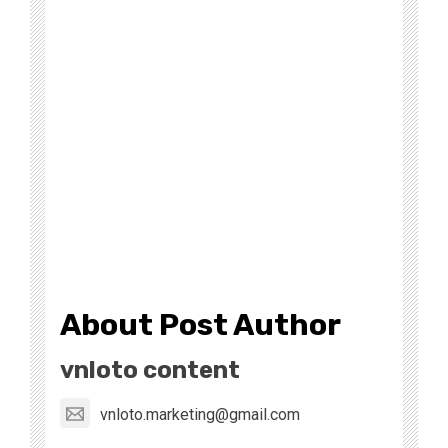
About Post Author
vnloto content
vnloto.marketing@gmail.com