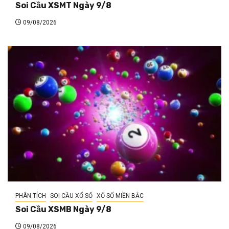
Soi Cầu XSMT Ngày 9/8
09/08/2026
PHÂN TÍCH
SOI CẦU XỔ SỐ
XỔ SỐ MIỀN BẮC
Soi Cầu XSMB Ngày 9/8
09/08/2026