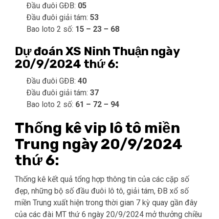
Đầu đuôi GĐB:
05
Đầu đuôi giải tám:
53
Bao loto 2 số:
15 – 23 – 68
Dự đoán XS Ninh Thuận ngày
20/9/2024 thứ 6:
Đầu đuôi GĐB:
40
Đầu đuôi giải tám:
37
Bao loto 2 số:
61 – 72 – 94
Thống kê vip lô tô miền
Trung ngày 20/9/2024
thứ 6:
Thống kê kết quả tổng hợp thông tin của các cặp số
đẹp, những bộ số đầu đuôi lô tô, giải tám, ĐB xổ số
miền Trung xuất hiện trong thời gian 7 kỳ quay gần đây
của các đài MT thứ 6 ngày 20/9/2024 mở thưởng chiều