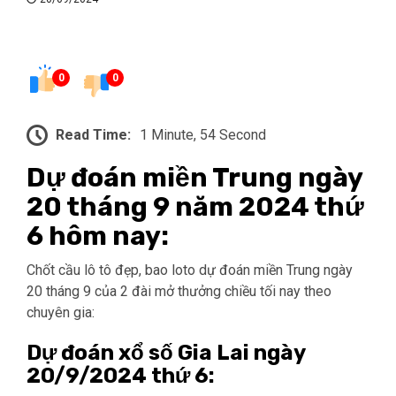
0
0
Read Time:
1 Minute, 54 Second
Dự đoán miền Trung ngày
20 tháng 9 năm 2024 thứ
6 hôm nay:
Chốt cầu lô tô đẹp, bao loto dự đoán miền Trung ngày
20 tháng 9 của 2 đài mở thưởng chiều tối nay theo
chuyên gia:
Dự đoán xổ số Gia Lai ngày
20/9/2024 thứ 6: