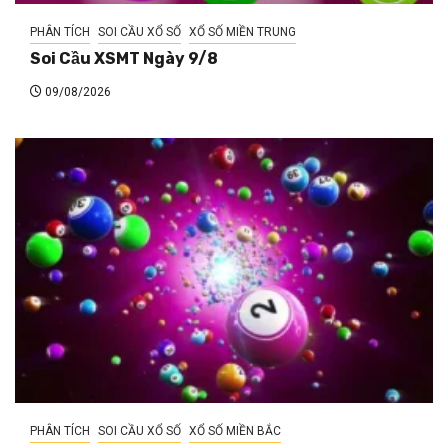
PHÂN TÍCH
SOI CẦU XỔ SỐ
XỔ SỐ MIỀN TRUNG
Soi Cầu XSMT Ngày 9/8
09/08/2026
PHÂN TÍCH
SOI CẦU XỔ SỐ
XỔ SỐ MIỀN BẮC