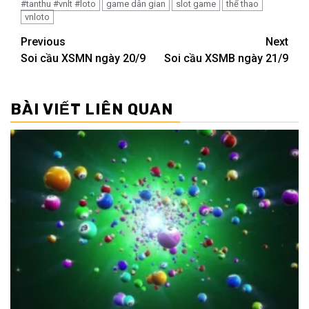
#tanthu #vnlt #loto
game dân gian
slot game
thể thao
vnloto
Post
Previous
Next
Soi cầu XSMN ngày 20/9
Soi cầu XSMB ngày 21/9
navigation
BÀI VIẾT LIÊN QUAN