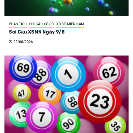
PHÂN TÍCH
SOI CẦU XỔ SỐ
XỔ SỐ MIỀN NAM
Soi Cầu XSMN Ngày 9/8
09/08/2026