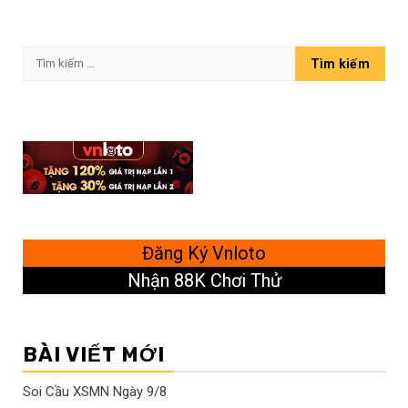
Tìm
kiếm
cho:
Đăng Ký Vnloto
Nhận 88K Chơi Thử
BÀI VIẾT MỚI
Soi Cầu XSMN Ngày 9/8