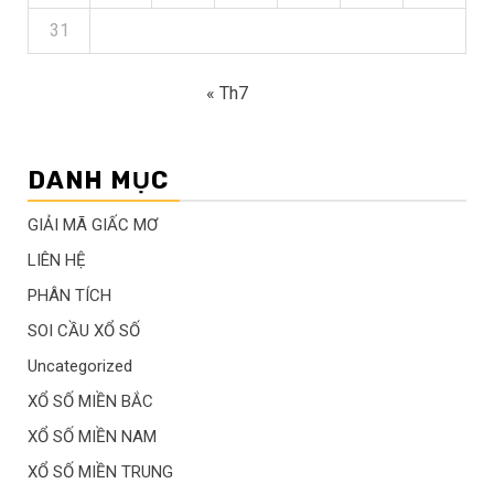
31
« Th7
DANH MỤC
GIẢI MÃ GIẤC MƠ
LIÊN HỆ
PHÂN TÍCH
SOI CẦU XỔ SỐ
Uncategorized
XỔ SỐ MIỀN BẮC
XỔ SỐ MIỀN NAM
XỔ SỐ MIỀN TRUNG