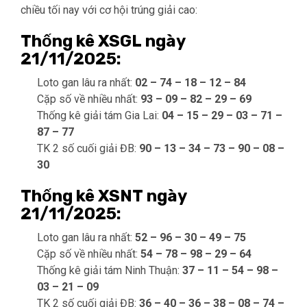
chiều tối nay với cơ hội trúng giải cao:
Thống kê XSGL ngày
21/11/2025:
Loto gan lâu ra nhất:
02 – 74 – 18 – 12 – 84
Cặp số về nhiều nhất:
93 – 09 – 82 – 29 – 69
Thống kê giải tám Gia Lai:
04 – 15 – 29 – 03 – 71 –
87 – 77
TK 2 số cuối giải ĐB:
90 – 13 – 34 – 73 – 90 – 08 –
30
Thống kê XSNT ngày
21/11/2025:
Loto gan lâu ra nhất:
52 – 96 – 30 – 49 – 75
Cặp số về nhiều nhất:
54 – 78 – 98 – 29 – 64
Thống kê giải tám Ninh Thuận:
37 – 11 – 54 – 98 –
03 – 21 – 09
TK 2 số cuối giải ĐB:
36 – 40 – 36 – 38 – 08 – 74 –