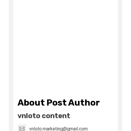
About Post Author
vnloto content
vnloto.marketing@gmail.com