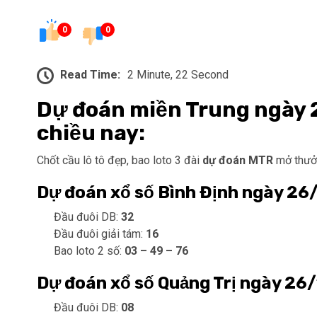
0
0
Read Time:
2 Minute, 22 Second
Dự đoán miền Trung ngày 
chiều nay:
Chốt cầu lô tô đẹp, bao loto 3 đài
dự đoán MTR
mở thưởn
Dự đoán xổ số Bình Định ngày 26
Đầu đuôi DB:
32
Đầu đuôi giải tám:
16
Bao loto 2 số:
03 – 49 – 76
Dự đoán xổ số Quảng Trị ngày 26
Đầu đuôi DB:
08