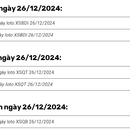
h ngày 26/12/2024:
gày loto XSBDI 26/12/2024
ị ngày 26/12/2024:
gày loto XSQT 26/12/2024
nh ngày 26/12/2024: