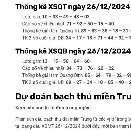
Thống kê XSQT ngày 26/12/2024
Loto gan:
10 – 33 – 49 – 43 – 03
Cặp số về nhiều nhất:
71 – 92 – 50 – 15 – 40
Thống kê giải tám Quảng Trị:
89 – 83 – 38 – 18 – 31 
TK 2 số cuối giải ĐB:
34 – 17 – 13 – 71 – 44 – 92 – 
Thống kê XSQB ngày 26/12/2024
Loto gan:
13 – 15 – 50 – 04 – 60
Cặp số về nhiều nhất:
34 – 73 – 76 – 20 – 22
Thống kê giải tám Quảng Bình:
85 – 64 – 79 – 32 – 9
TK 2 số cuối giải ĐB:
09 – 27 – 34 – 18 – 85 – 40 – 
Dự đoán bạch thủ miền Tr
Xem các con lô tô đẹp trong ngày:
Phân tích cầu bạch thủ đài miền Trung từ các vị trí trong b
tại bảng cầu XSMT 26/12/2024 dưới đây, mời bạn tham 