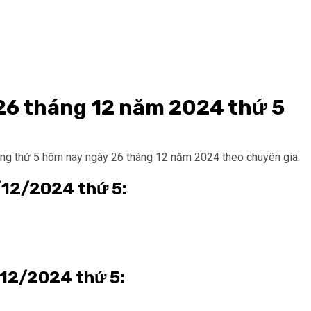
26 tháng 12 năm 2024 thứ 5
g thứ 5 hôm nay ngày 26 tháng 12 năm 2024 theo chuyên gia:
/12/2024 thứ 5:
/12/2024 thứ 5: