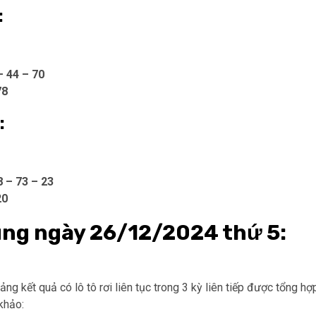
:
– 44 – 70
78
:
8 – 73 – 23
20
ung ngày 26/12/2024 thứ 5:
ảng kết quả có lô tô rơi liên tục trong 3 kỳ liên tiếp được tổng hợ
khảo: