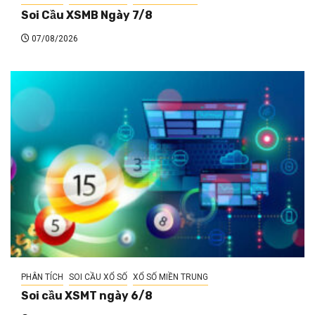
Soi Cầu XSMB Ngày 7/8
07/08/2026
PHÂN TÍCH
SOI CẦU XỔ SỐ
XỔ SỐ MIỀN TRUNG
Soi cầu XSMT ngày 6/8