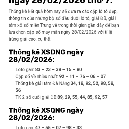
ngày 28/02/2026 thứ 7:
Thống kê kết quả hôm nay sẽ đưa ra các cặp lô tô đẹp,
thông tin của những bộ số đầu đuôi lô tô, giải ĐB, giải
tám xổ số miền Trung về trong thời gian gần đây để bạn
lựa chọn cặp số may mắn ngày 28/02/2026 với tỉ lệ
trúng giải cao, cụ thể:
Thống kê XSDNG ngày
28/02/2026:
Loto gan:
83 – 23 – 38 – 15 – 80
Cặp số về nhiều nhất:
​​​​​​92 – 11 – 76 – 06 – 07
Thống kê giải tám Đà Nẵng:
​​​​​​34, 18, 92, 52, 98, 58,
56
TK 2 số cuối giải ĐB:
​​​​​​89, 29, 55, 44, 85, 92, 57
Thống kê XSQNG ngày
28/02/2026:
Loto gan:
47 – 55 – 07 – 98 – 33