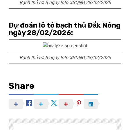
Bạch thủ rơi 3 ngày loto XSQNG 28/02/2026
Dự đoán lô tô bạch thủ Đắk Nông
ngày 28/02/2026:
Bạch thủ rơi 3 ngày loto XSDNO 28/02/2026
Share