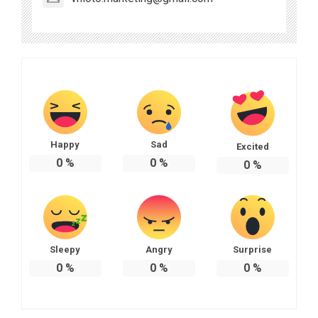
Happy
Sad
Excited
0
%
0
%
0
%
Sleepy
Angry
Surprise
0
%
0
%
0
%