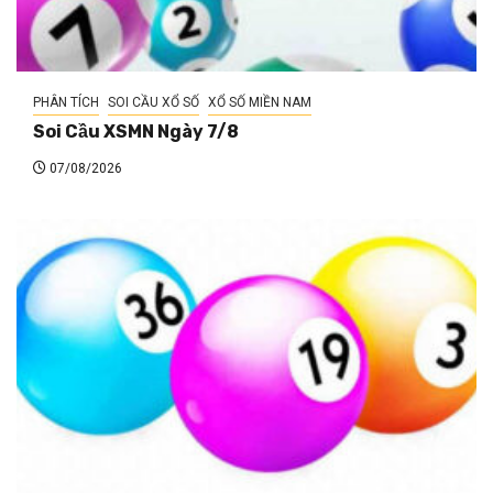
PHÂN TÍCH
SOI CẦU XỔ SỐ
XỔ SỐ MIỀN NAM
Soi Cầu XSMN Ngày 7/8
07/08/2026