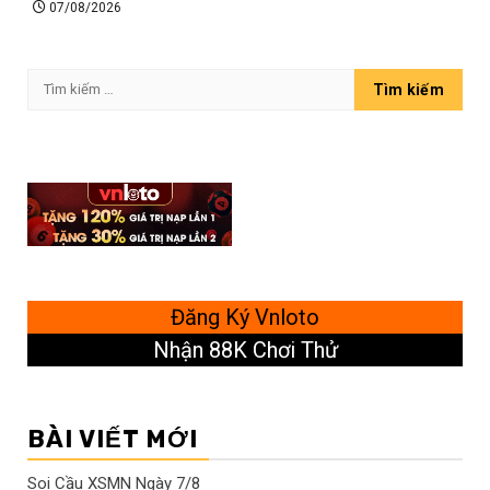
07/08/2026
Tìm
kiếm
cho:
Đăng Ký Vnloto
Nhận 88K Chơi Thử
BÀI VIẾT MỚI
Soi Cầu XSMN Ngày 7/8