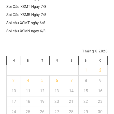
Soi Cầu XSMT Ngày 7/8
Soi Cầu XSMB Ngày 7/8
Soi cầu XSMT ngày 6/8
Soi cầu XSMN ngày 6/8
Tháng 8 2026
H
B
T
N
S
B
C
1
2
3
4
5
6
7
8
9
10
11
12
13
14
15
16
17
18
19
20
21
22
23
24
25
26
27
28
29
30