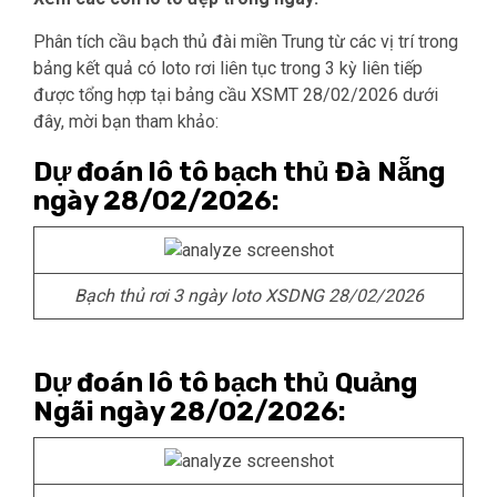
Phân tích cầu bạch thủ đài miền Trung từ các vị trí trong
bảng kết quả có loto rơi liên tục trong 3 kỳ liên tiếp
được tổng hợp tại bảng cầu XSMT 28/02/2026 dưới
đây, mời bạn tham khảo:
Dự đoán lô tô bạch thủ Đà Nẵng
ngày 28/02/2026:
Bạch thủ rơi 3 ngày loto XSDNG 28/02/2026
Dự đoán lô tô bạch thủ Quảng
Ngãi ngày 28/02/2026: