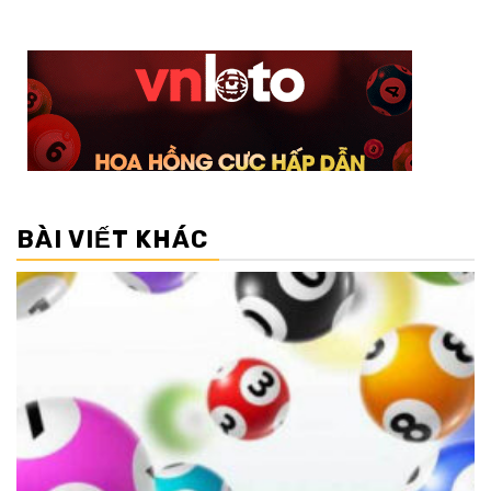
BÀI VIẾT KHÁC