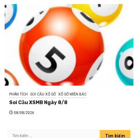
PHÂN TÍCH
SOI CẦU XỔ SỐ
XỔ SỐ MIỀN BẮC
Soi Cầu XSMB Ngày 8/8
08/08/2026
Tìm