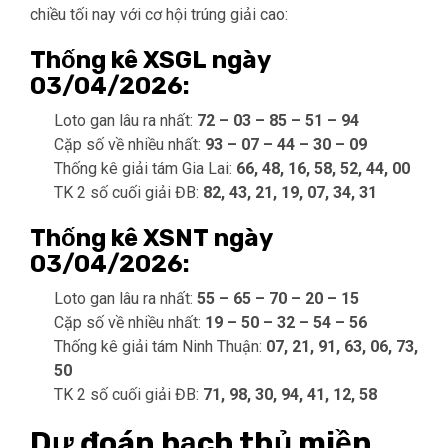
chiều tối nay với cơ hội trúng giải cao:
Thống kê XSGL ngày
03/04/2026:
Loto gan lâu ra nhất:
72 – 03 – 85 – 51 – 94
Cặp số về nhiều nhất:
93 – 07 – 44 – 30 – 09
Thống kê giải tám Gia Lai:
66, 48, 16, 58, 52, 44, 00
TK 2 số cuối giải ĐB:
82, 43, 21, 19, 07, 34, 31
Thống kê XSNT ngày
03/04/2026:
Loto gan lâu ra nhất:
55 – 65 – 70 – 20 – 15
Cặp số về nhiều nhất:
​​​​​​19 – 50 – 32 – 54 – 56
Thống kê giải tám Ninh Thuận:
07, 21, 91, 63, 06, 73,
50
TK 2 số cuối giải ĐB:
71, 98, 30, 94, 41, 12, 58
Dự đoán bạch thủ miền