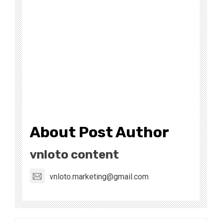
About Post Author
vnloto content
vnloto.marketing@gmail.com