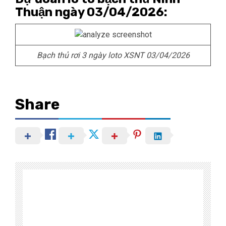
Thuận ngày 03/04/2026:
Bạch thủ rơi 3 ngày loto XSNT 03/04/2026
Share