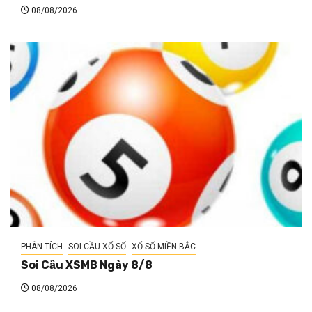
08/08/2026
PHÂN TÍCH
SOI CẦU XỔ SỐ
XỔ SỐ MIỀN BẮC
Soi Cầu XSMB Ngày 8/8
08/08/2026