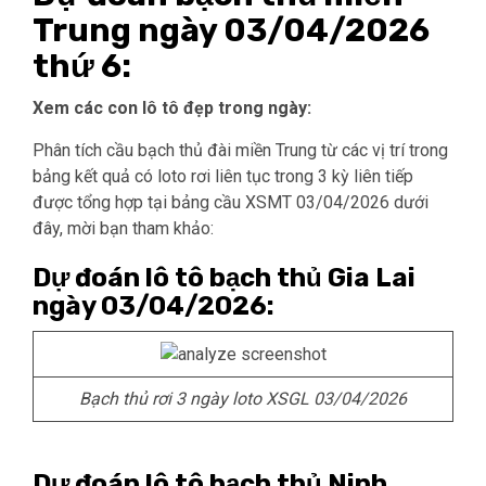
Trung ngày 03/04/2026
thứ 6:
Xem các con lô tô đẹp trong ngày:
Phân tích cầu bạch thủ đài miền Trung từ các vị trí trong
bảng kết quả có loto rơi liên tục trong 3 kỳ liên tiếp
được tổng hợp tại bảng cầu XSMT 03/04/2026 dưới
đây, mời bạn tham khảo:
Dự đoán lô tô bạch thủ Gia Lai
ngày 03/04/2026:
Bạch thủ rơi 3 ngày loto XSGL 03/04/2026
Dự đoán lô tô bạch thủ Ninh