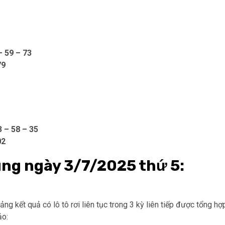
– 59 – 73
79
3 – 58 – 35
02
ung ngày 3/7/2025 thứ 5:
ảng kết quả có lô tô rơi liên tục trong 3 kỳ liên tiếp được tổng hợ
ảo: