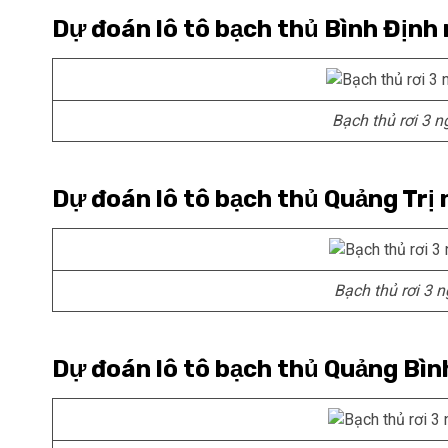
Dự đoán lô tô bạch thủ Bình Định
Bạch thủ rơi 3 
Dự đoán lô tô bạch thủ Quảng Trị
Bạch thủ rơi 3 
Dự đoán lô tô bạch thủ Quảng Bì