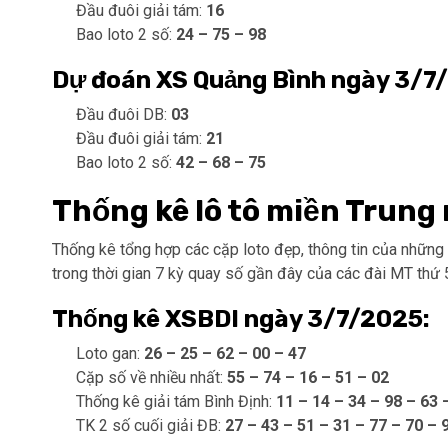
Đầu đuôi giải tám:
16
Bao loto 2 số:
24 – 75 – 98
Dự đoán XS Quảng Bình ngày 3/7/
Đầu đuôi DB:
03
Đầu đuôi giải tám:
21
Bao loto 2 số:
42 – 68 – 75
Thống kê lô tô miền Trung
Thống kê tổng hợp các cặp loto đẹp, thông tin của những b
trong thời gian 7 kỳ quay số gần đây của các đài MT thứ 5
Thống kê XSBDI ngày 3/7/2025:
Loto gan:
26 – 25 – 62 – 00 – 47
Cặp số về nhiều nhất:
55 – 74 – 16 – 51 – 02
Thống kê giải tám Bình Định:
11 – 14 – 34 – 98 – 63 
TK 2 số cuối giải ĐB:
27 – 43 – 51 – 31 – 77 – 70 – 