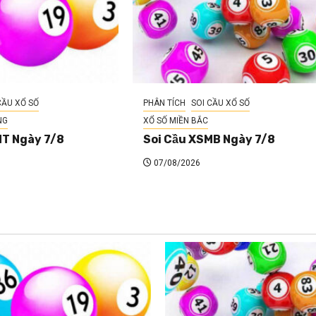
CẦU XỔ SỐ
PHÂN TÍCH
SOI CẦU XỔ SỐ
NG
XỔ SỐ MIỀN BẮC
MT Ngày 7/8
Soi Cầu XSMB Ngày 7/8
07/08/2026