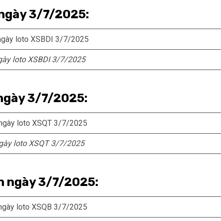
 ngày 3/7/2025:
ngày loto XSBDI 3/7/2025
 ngày 3/7/2025:
ngày loto XSQT 3/7/2025
nh ngày 3/7/2025: