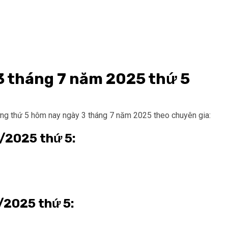
3 tháng 7 năm 2025 thứ 5
g thứ 5 hôm nay ngày 3 tháng 7 năm 2025 theo chuyên gia:
7/2025 thứ 5:
/2025 thứ 5: