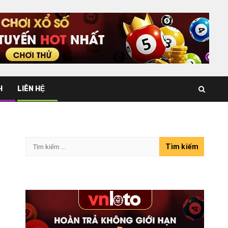
H
LIÊN HỆ
Tìm
kiếm
cho: