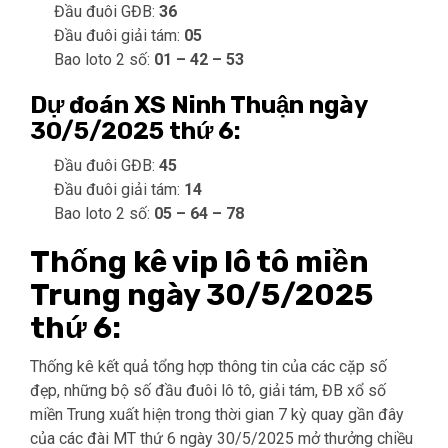
Đầu đuôi GĐB:
36
Đầu đuôi giải tám:
05
Bao loto 2 số:
01 – 42 – 53
Dự đoán XS Ninh Thuận ngày
30/5/2025 thứ 6:
Đầu đuôi GĐB:
45
Đầu đuôi giải tám:
14
Bao loto 2 số:
05 – 64 – 78
Thống kê vip lô tô miền
Trung ngày 30/5/2025
thứ 6:
Thống kê kết quả tổng hợp thông tin của các cặp số
đẹp, những bộ số đầu đuôi lô tô, giải tám, ĐB xổ số
miền Trung xuất hiện trong thời gian 7 kỳ quay gần đây
của các đài MT thứ 6 ngày 30/5/2025 mở thưởng chiều