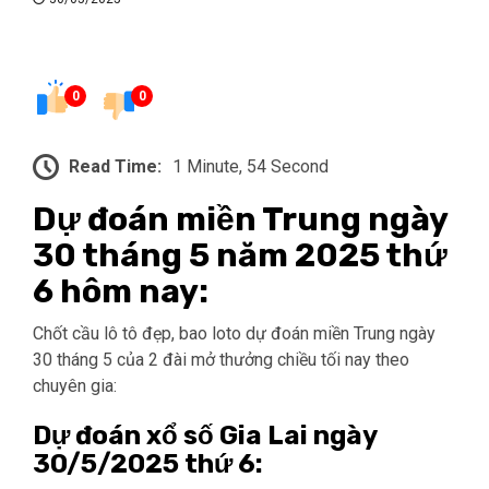
0
0
Read Time:
1 Minute, 54 Second
Dự đoán miền Trung ngày
30 tháng 5 năm 2025 thứ
6 hôm nay:
Chốt cầu lô tô đẹp, bao loto dự đoán miền Trung ngày
30 tháng 5 của 2 đài mở thưởng chiều tối nay theo
chuyên gia:
Dự đoán xổ số Gia Lai ngày
30/5/2025 thứ 6: