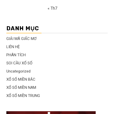
« Th7
DANH MỤC
GIẢI MÃ GIẤC MƠ
LIÊN HỆ
PHÂN TÍCH
SOI CẦU XỔ SỐ
Uncategorized
XỔ SỐ MIỀN BẮC
XỔ SỐ MIỀN NAM
XỔ SỐ MIỀN TRUNG