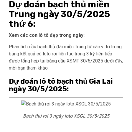
Dự đoán bạch thủ miền
Trung ngày 30/5/2025
thứ 6:
Xem các con lô tô đẹp trong ngày:
Phân tích cầu bạch thủ đài miền Trung từ các vị trí trong
bảng kết quả có loto rơi liên tục trong 3 kỳ liên tiếp
được tổng hợp tại bảng cầu XSMT 30/5/2025 dưới đây,
mời bạn tham khảo:
Dự đoán lô tô bạch thủ Gia Lai
ngày 30/5/2025:
Bạch thủ rơi 3 ngày loto XSGL 30/5/2025