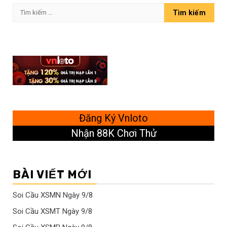
Tìm
kiếm
cho:
Đăng Ký Vnloto
Nhận 88K Chơi Thử
BÀI VIẾT MỚI
Soi Cầu XSMN Ngày 9/8
Soi Cầu XSMT Ngày 9/8