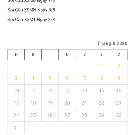
Soi Cầu XSMB Ngày 9/8
Soi Cầu XSMN Ngày 8/8
Soi Cầu XSMT Ngày 8/8
Tháng 8 2026
H
B
T
N
S
B
C
1
2
3
4
5
6
7
8
9
10
11
12
13
14
15
16
17
18
19
20
21
22
23
24
25
26
27
28
29
30
31