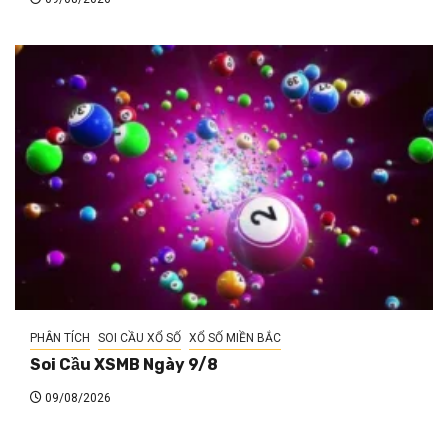
PHÂN TÍCH
SOI CẦU XỔ SỐ
XỔ SỐ MIỀN BẮC
Soi Cầu XSMB Ngày 9/8
09/08/2026