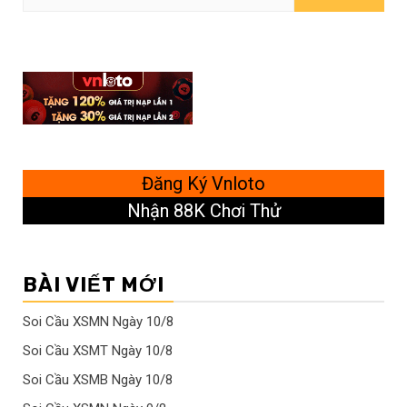
kiếm
cho:
Đăng Ký Vnloto
Nhận 88K Chơi Thử
BÀI VIẾT MỚI
Soi Cầu XSMN Ngày 10/8
Soi Cầu XSMT Ngày 10/8
Soi Cầu XSMB Ngày 10/8