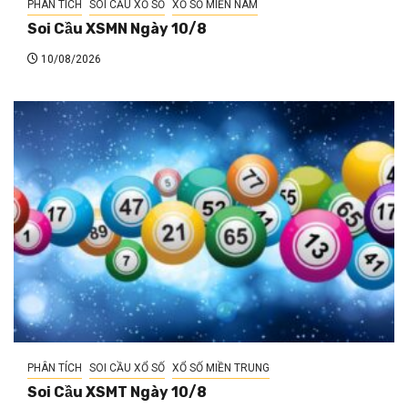
PHÂN TÍCH
SOI CẦU XỔ SỐ
XỔ SỐ MIỀN NAM
Soi Cầu XSMN Ngày 10/8
10/08/2026
PHÂN TÍCH
SOI CẦU XỔ SỐ
XỔ SỐ MIỀN TRUNG
Soi Cầu XSMT Ngày 10/8