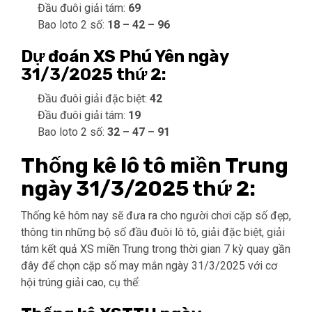
Đầu đuôi giải tám:
69
Bao loto 2 số:
18 – 42 – 96
Dự đoán XS Phú Yên ngày
31/3/2025 thứ 2:
Đầu đuôi giải đặc biệt:
42
Đầu đuôi giải tám:
19
Bao loto 2 số:
32 – 47 – 91
Thống kê lô tô miền Trung
ngày 31/3/2025 thứ 2:
Thống kê hôm nay sẽ đưa ra cho người chơi cặp số đẹp,
thông tin những bộ số đầu đuôi lô tô, giải đặc biệt, giải
tám kết quả XS miền Trung trong thời gian 7 kỳ quay gần
đây để chọn cặp số may mắn ngày 31/3/2025 với cơ
hội trúng giải cao, cụ thể: