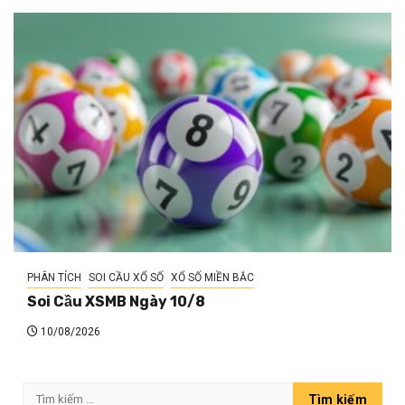
PHÂN TÍCH
SOI CẦU XỔ SỐ
XỔ SỐ MIỀN BẮC
Soi Cầu XSMB Ngày 10/8
10/08/2026
Tìm