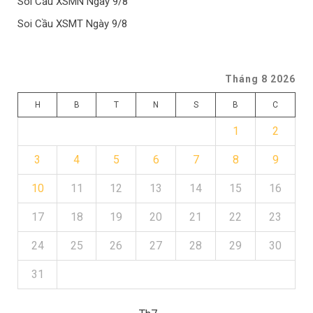
Soi Cầu XSMN Ngày 9/8
Soi Cầu XSMT Ngày 9/8
Tháng 8 2026
H
B
T
N
S
B
C
1
2
3
4
5
6
7
8
9
10
11
12
13
14
15
16
17
18
19
20
21
22
23
24
25
26
27
28
29
30
31