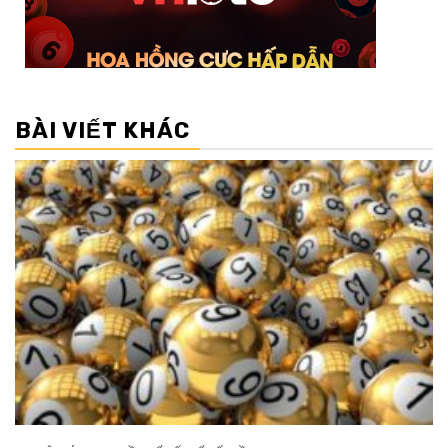
BÀI VIẾT KHÁC