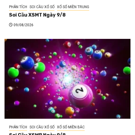
PHÂN TÍCH
SOI CẦU XỔ SỐ
XỔ SỐ MIỀN TRUNG
Soi Cầu XSMT Ngày 9/8
09/08/2026
PHÂN TÍCH
SOI CẦU XỔ SỐ
XỔ SỐ MIỀN BẮC