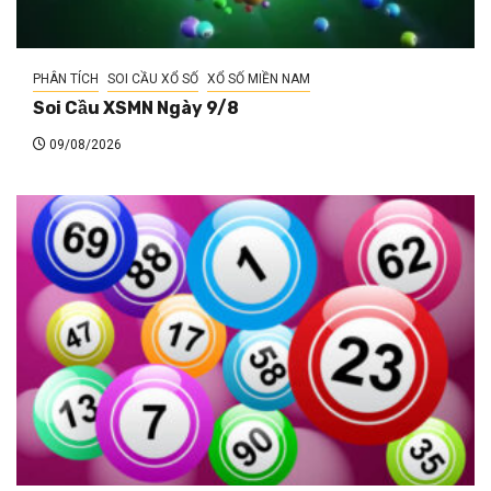
PHÂN TÍCH
SOI CẦU XỔ SỐ
XỔ SỐ MIỀN NAM
Soi Cầu XSMN Ngày 9/8
09/08/2026