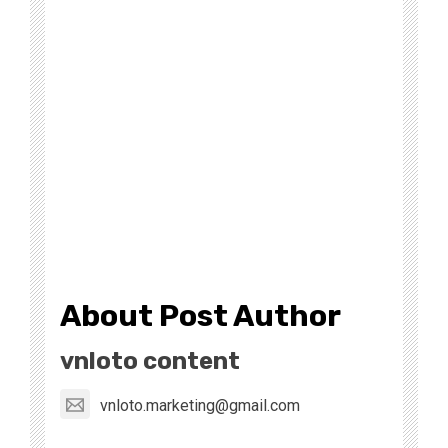
About Post Author
vnloto content
vnloto.marketing@gmail.com