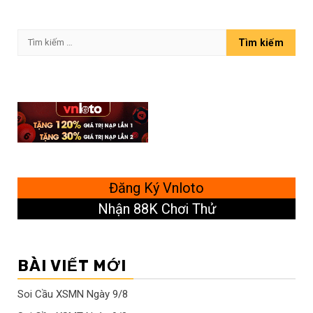
Tìm
kiếm
cho:
Đăng Ký Vnloto
Nhận 88K Chơi Thử
BÀI VIẾT MỚI
Soi Cầu XSMN Ngày 9/8