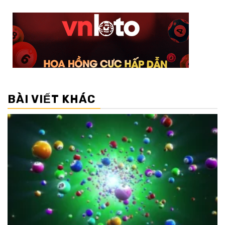
BÀI VIẾT KHÁC