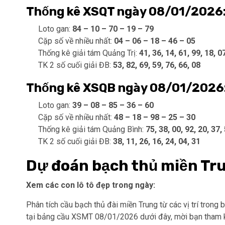
Thống kê XSQT ngày 08/01/2026
Loto gan:
84 – 10 – 70 – 19 – 79
Cặp số về nhiều nhất:
04 – 06 – 18 – 46 – 05
Thống kê giải tám Quảng Trị:
41, 36, 14, 61, 99, 18, 0
TK 2 số cuối giải ĐB:
53, 82, 69, 59, 76, 66, 08
Thống kê XSQB ngày 08/01/2026
Loto gan:
​​​​​​39 – 08 – 85 – 36 – 60
Cặp số về nhiều nhất:
​​​​​​48 – 18 – 98 – 25 – 30
Thống kê giải tám Quảng Bình:
75, 38, 00, 92, 20, 37,
TK 2 số cuối giải ĐB:
38, 11, 26, 16, 24, 04, 31
Dự đoán bạch thủ miền Tr
Xem các con lô tô đẹp trong ngày:
Phân tích cầu bạch thủ đài miền Trung từ các vị trí trong b
tại bảng cầu XSMT 08/01/2026 dưới đây, mời bạn tham 