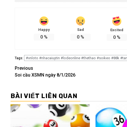
Happy
Sad
Excited
0
%
0
%
0
%
#vnloto #nhacaiuytin #lodeonline #thethao #soikeo #88k #tan
Tags:
Post
Previous
Soi cầu XSMN ngày 8/1/2026
navigation
BÀI VIẾT LIÊN QUAN