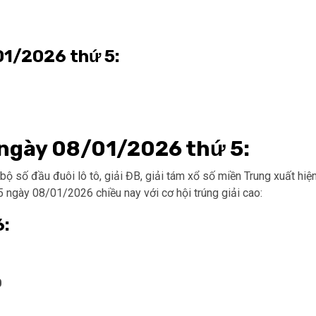
01/2026 thứ 5:
 ngày 08/01/2026 thứ 5:
ộ số đầu đuôi lô tô, giải ĐB, giải tám xổ số miền Trung xuất hiệ
5 ngày 08/01/2026 chiều nay với cơ hội trúng giải cao:
6:
0