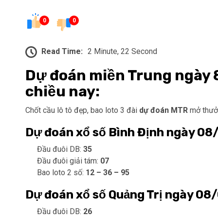
0
0
Read Time:
2 Minute, 22 Second
Dự đoán miền Trung ngày 
chiều nay:
Chốt cầu lô tô đẹp, bao loto 3 đài
dự đoán MTR
mở thưởn
Dự đoán xổ số Bình Định ngày 08
Đầu đuôi DB:
35
Đầu đuôi giải tám:
07
Bao loto 2 số:
12 – 36 – 95
Dự đoán xổ số Quảng Trị ngày 08
Đầu đuôi DB:
26