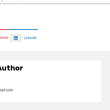
terest
LinkedIn
Author
ail.com