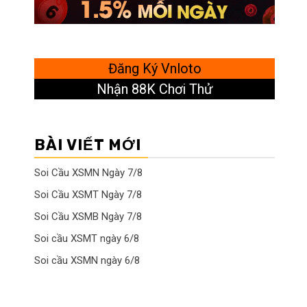
Đăng Ký Vnloto
Nhận 88K Chơi Thử
BÀI VIẾT MỚI
Soi Cầu XSMN Ngày 7/8
Soi Cầu XSMT Ngày 7/8
Soi Cầu XSMB Ngày 7/8
Soi cầu XSMT ngày 6/8
Soi cầu XSMN ngày 6/8