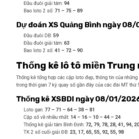
Đầu đuôi giải tám:
94
Bao loto 2 số:
71 – 75 – 89
Dự đoán XS Quảng Bình ngày 08/
Đầu đuôi DB:
59
Đầu đuôi giải tám:
63
Bao loto 2 số:
41 – 72 – 90
Thống kê lô tô miền Trung
Thống kê tổng hợp các cặp loto đẹp, thông tin của những b
trong thời gian 7 kỳ quay số gần đây của các đài MT thứ 
Thống kê XSBDI ngày 08/01/202
Loto gan:
​​​​​​77 – 71 – 64 – 38 – 81
Cặp số về nhiều nhất:
14 – 16 – 10 – 44 – 24
Thống kê giải tám Bình Định:
72, 79, 78, 28, 41, 94, 2
TK 2 số cuối giải ĐB:
23, 17, 65, 55, 92, 55, 98