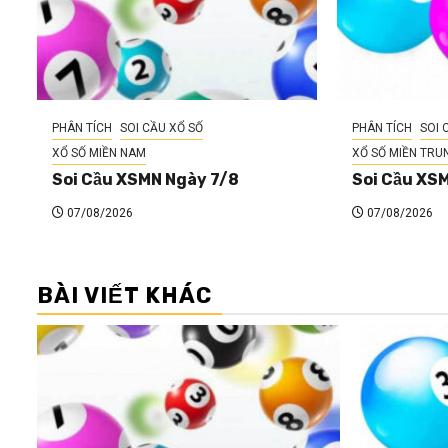
PHÂN TÍCH
SOI CẦU XỔ SỐ
PHÂN TÍCH
SOI 
XỔ SỐ MIỀN NAM
XỔ SỐ MIỀN TRU
Soi Cầu XSMN Ngày 7/8
Soi Cầu XS
07/08/2026
07/08/2026
BÀI VIẾT KHÁC