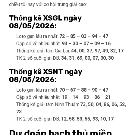
chiều tối nay với cơ hội trúng giải cao:
Thống kê XSGL ngày
08/05/2026:
Loto gan lâu ra nhất:
72 – 85 – 03 – 94 – 47
Cặp số về nhiều nhất:
93 – 30 – 07 – 09 – 16
Thống kê giải tám Gia Lai:
44, 00, 37, 97, 49, 32, 17
TK 2 số cuối giải ĐB:
34, 31, 69, 00, 07, 00, 30
Thống kê XSNT ngày
08/05/2026:
Loto gan lâu ra nhất:
70 – 67 – 88 – 90 – 47
Cặp số về nhiều nhất:
​​​​​​19 – 14 – 93 – 06 – 21
Thống kê giải tám Ninh Thuận:
73, 50, 04, 86, 06, 52,
23
TK 2 số cuối giải ĐB:
12, 58, 53, 55, 93, 10, 17
Dự đoán bạch thủ miền