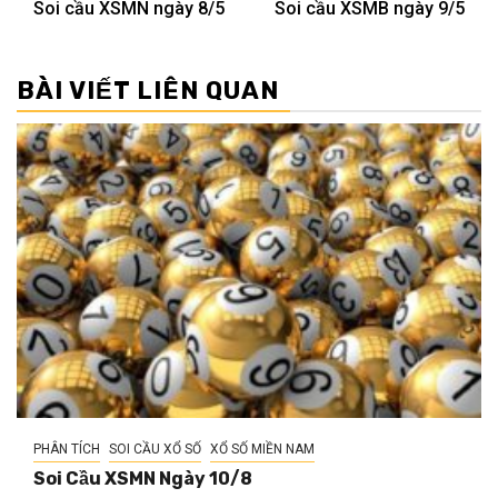
Soi cầu XSMN ngày 8/5
Soi cầu XSMB ngày 9/5
navigation
BÀI VIẾT LIÊN QUAN
PHÂN TÍCH
SOI CẦU XỔ SỐ
XỔ SỐ MIỀN NAM
Soi Cầu XSMN Ngày 10/8