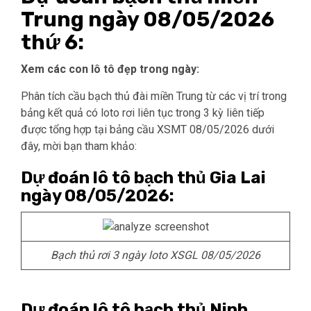
Trung ngày 08/05/2026
thứ 6:
Xem các con lô tô đẹp trong ngày:
Phân tích cầu bạch thủ đài miền Trung từ các vị trí trong
bảng kết quả có loto rơi liên tục trong 3 kỳ liên tiếp
được tổng hợp tại bảng cầu XSMT 08/05/2026 dưới
đây, mời bạn tham khảo:
Dự đoán lô tô bạch thủ Gia Lai
ngày 08/05/2026:
Bạch thủ rơi 3 ngày loto XSGL 08/05/2026
Dự đoán lô tô bạch thủ Ninh