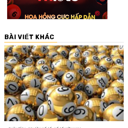
BÀI VIẾT KHÁC