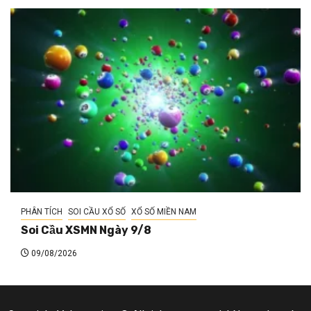
PHÂN TÍCH
SOI CẦU XỔ SỐ
XỔ SỐ MIỀN NAM
Soi Cầu XSMN Ngày 9/8
09/08/2026