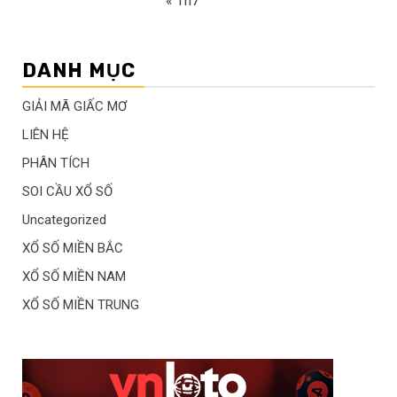
« Th7
DANH MỤC
GIẢI MÃ GIẤC MƠ
LIÊN HỆ
PHÂN TÍCH
SOI CẦU XỔ SỐ
Uncategorized
XỔ SỐ MIỀN BẮC
XỔ SỐ MIỀN NAM
XỔ SỐ MIỀN TRUNG