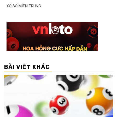
XỔ SỐ MIỀN TRUNG
BÀI VIẾT KHÁC