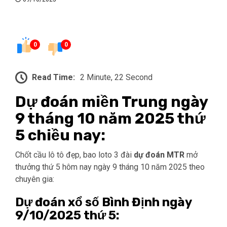
0
0
Read Time:
2 Minute, 22 Second
Dự đoán miền Trung ngày
9 tháng 10 năm 2025 thứ
5 chiều nay:
Chốt cầu lô tô đẹp, bao loto 3 đài
dự đoán MTR
mở
thưởng thứ 5 hôm nay ngày 9 tháng 10 năm 2025 theo
chuyên gia:
Dự đoán xổ số Bình Định ngày
9/10/2025 thứ 5: