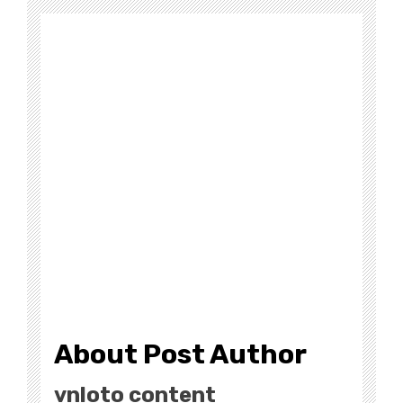
About Post Author
vnloto content