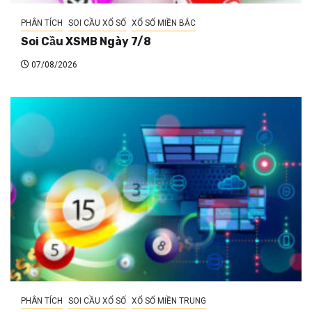
PHÂN TÍCH
SOI CẦU XỔ SỐ
XỔ SỐ MIỀN BẮC
Soi Cầu XSMB Ngày 7/8
07/08/2026
PHÂN TÍCH
SOI CẦU XỔ SỐ
XỔ SỐ MIỀN TRUNG