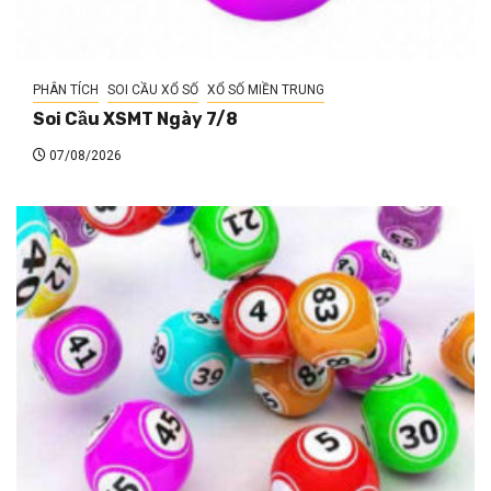
PHÂN TÍCH
SOI CẦU XỔ SỐ
XỔ SỐ MIỀN TRUNG
Soi Cầu XSMT Ngày 7/8
07/08/2026