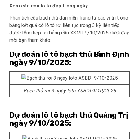
Xem các con lô tô đẹp trong ngày:
Phân tích cầu bạch thủ đài miền Trung từ các vị trí trong
bảng kết quả có lô tô rơi liên tục trong 3 kỳ liên tiếp
được tổng hợp tại bảng cầu XSMT 9/10/2025 dưới đây,
mời bạn tham khảo:
Dự đoán lô tô bạch thủ Bình Định
ngày 9/10/2025:
Bạch thủ rơi 3 ngày loto XSBDI 9/10/2025
Dự đoán lô tô bạch thủ Quảng Trị
ngày 9/10/2025: