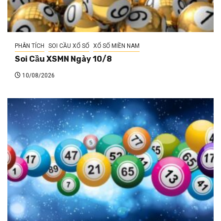
PHÂN TÍCH
SOI CẦU XỔ SỐ
XỔ SỐ MIỀN NAM
Soi Cầu XSMN Ngày 10/8
10/08/2026