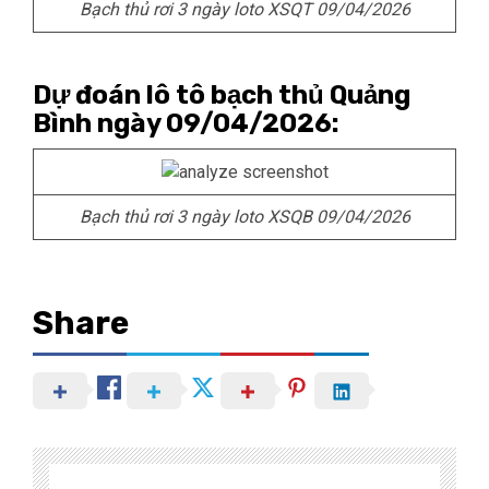
Bạch thủ rơi 3 ngày loto XSQT 09/04/2026
Dự đoán lô tô bạch thủ Quảng
Bình ngày 09/04/2026:
Bạch thủ rơi 3 ngày loto XSQB 09/04/2026
Share