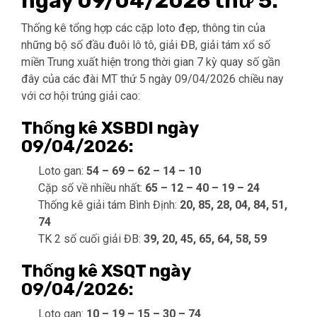
ngày 09/04/2026 thứ 5:
Thống kê tổng hợp các cặp loto đẹp, thông tin của
những bộ số đầu đuôi lô tô, giải ĐB, giải tám xổ số
miền Trung xuất hiện trong thời gian 7 kỳ quay số gần
đây của các đài MT thứ 5 ngày 09/04/2026 chiều nay
với cơ hội trúng giải cao:
Thống kê XSBDI ngày
09/04/2026:
Loto gan:
​​​​​​54 – 69 – 62 – 14 – 10
Cặp số về nhiều nhất:
65 – 12 – 40 – 19 – 24
Thống kê giải tám Bình Định:
20, 85, 28, 04, 84, 51,
74
TK 2 số cuối giải ĐB:
39, 20, 45, 65, 64, 58, 59
Thống kê XSQT ngày
09/04/2026:
Loto gan:
10 – 19 – 15 – 30 – 74