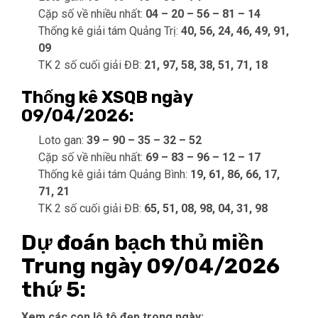
Cặp số về nhiều nhất:
04 – 20 – 56 – 81 – 14
Thống kê giải tám Quảng Trị:
40, 56, 24, 46, 49, 91,
09
TK 2 số cuối giải ĐB:
21, 97, 58, 38, 51, 71, 18
Thống kê XSQB ngày
09/04/2026:
Loto gan:
​​​​​​39 – 90 – 35 – 32 – 52
Cặp số về nhiều nhất:
​​​​​​69 – 83 – 96 – 12 – 17
Thống kê giải tám Quảng Bình:
19, 61, 86, 66, 17,
71, 21
TK 2 số cuối giải ĐB:
65, 51, 08, 98, 04, 31, 98
Dự đoán bạch thủ miền
Trung ngày 09/04/2026
thứ 5:
Xem các con lô tô đẹp trong ngày: