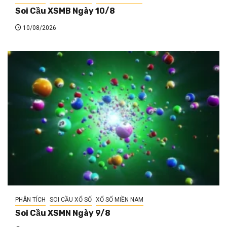
Soi Cầu XSMB Ngày 10/8
10/08/2026
PHÂN TÍCH
SOI CẦU XỔ SỐ
XỔ SỐ MIỀN NAM
Soi Cầu XSMN Ngày 9/8