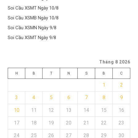
Soi Cầu XSMT Ngày 10/8
Soi Cầu XSMB Ngày 10/8
Soi Cầu XSMN Ngày 9/8
Soi Cầu XSMT Ngày 9/8
Tháng 8 2026
H
B
T
N
S
B
C
1
2
3
4
5
6
7
8
9
10
11
12
13
14
15
16
17
18
19
20
21
22
23
24
25
26
27
28
29
30