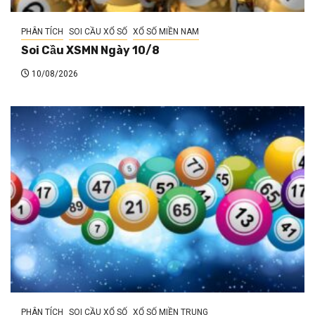
PHÂN TÍCH
SOI CẦU XỔ SỐ
XỔ SỐ MIỀN NAM
Soi Cầu XSMN Ngày 10/8
10/08/2026
PHÂN TÍCH
SOI CẦU XỔ SỐ
XỔ SỐ MIỀN TRUNG