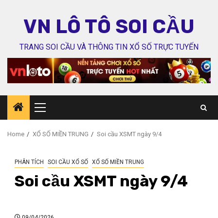
Skip
to
VN LÔ TÔ SOI CẦU
content
TRANG SOI CẦU VÀ THÔNG TIN XỔ SỐ TRỰC TUYẾN
Primary
Menu
Home
XỔ SỐ MIỀN TRUNG
Soi cầu XSMT ngày 9/4
PHÂN TÍCH
SOI CẦU XỔ SỐ
XỔ SỐ MIỀN TRUNG
Soi cầu XSMT ngày 9/4
09/04/2026