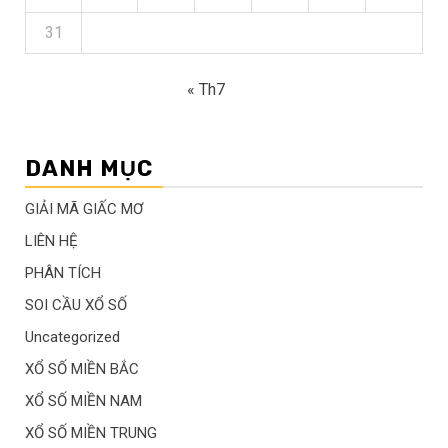
31
« Th7
DANH MỤC
GIẢI MÃ GIẤC MƠ
LIÊN HỆ
PHÂN TÍCH
SOI CẦU XỔ SỐ
Uncategorized
XỔ SỐ MIỀN BẮC
XỔ SỐ MIỀN NAM
XỔ SỐ MIỀN TRUNG