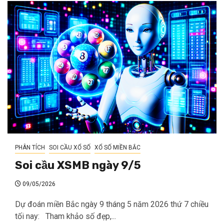
PHÂN TÍCH
SOI CẦU XỔ SỐ
XỔ SỐ MIỀN BẮC
Soi cầu XSMB ngày 9/5
09/05/2026
Dự đoán miền Bắc ngày 9 tháng 5 năm 2026 thứ 7 chiều
tối nay: Tham khảo số đẹp,...