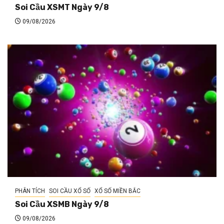
Soi Cầu XSMT Ngày 9/8
09/08/2026
PHÂN TÍCH
SOI CẦU XỔ SỐ
XỔ SỐ MIỀN BẮC
Soi Cầu XSMB Ngày 9/8
09/08/2026