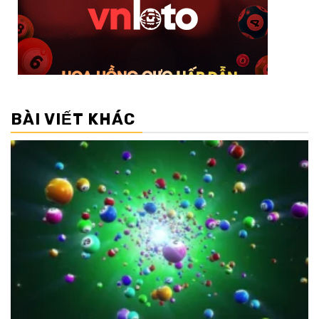
BÀI VIẾT KHÁC