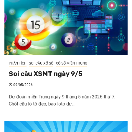
PHÂN TÍCH
SOI CẦU XỔ SỐ
XỔ SỐ MIỀN TRUNG
Soi cầu XSMT ngày 9/5
09/05/2026
Dự đoán miền Trung ngày 9 tháng 5 năm 2026 thứ 7:
Chốt cầu lô tô đẹp, bao loto dự...