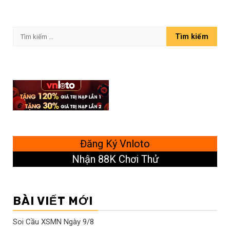
Tìm
kiếm
cho:
Đăng Ký Vnloto
Nhận 88K Chơi Thử
BÀI VIẾT MỚI
Soi Cầu XSMN Ngày 9/8