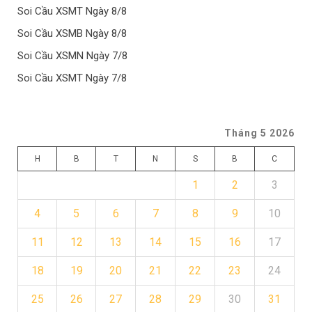
Soi Cầu XSMT Ngày 8/8
Soi Cầu XSMB Ngày 8/8
Soi Cầu XSMN Ngày 7/8
Soi Cầu XSMT Ngày 7/8
Tháng 5 2026
H
B
T
N
S
B
C
1
2
3
4
5
6
7
8
9
10
11
12
13
14
15
16
17
18
19
20
21
22
23
24
25
26
27
28
29
30
31