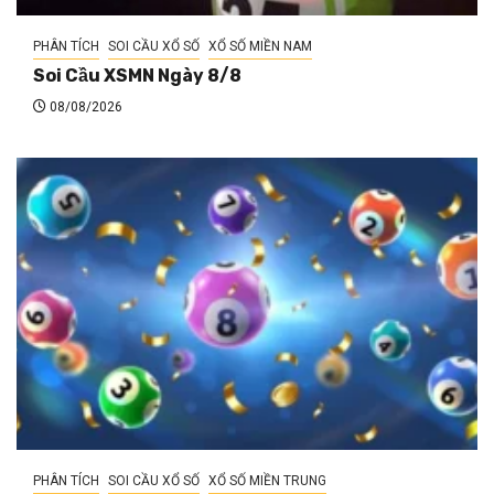
PHÂN TÍCH
SOI CẦU XỔ SỐ
XỔ SỐ MIỀN NAM
Soi Cầu XSMN Ngày 8/8
08/08/2026
PHÂN TÍCH
SOI CẦU XỔ SỐ
XỔ SỐ MIỀN TRUNG