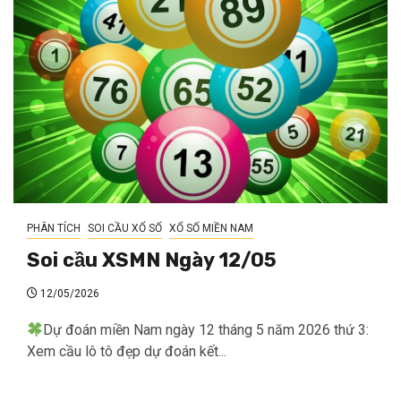
PHÂN TÍCH
SOI CẦU XỔ SỐ
XỔ SỐ MIỀN NAM
Soi cầu XSMN Ngày 12/05
12/05/2026
Dự đoán miền Nam ngày 12 tháng 5 năm 2026 thứ 3:
Xem cầu lô tô đẹp dự đoán kết...