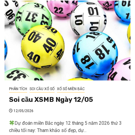
PHÂN TÍCH
SOI CẦU XỔ SỐ
XỔ SỐ MIỀN BẮC
Soi cầu XSMB Ngày 12/05
12/05/2026
Dự đoán miền Bắc ngày 12 tháng 5 năm 2026 thứ 3
chiều tối nay: Tham khảo số đẹp, dự...