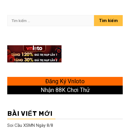
Tìm
kiếm
cho:
Đăng Ký Vnloto
Nhận 88K Chơi Thử
BÀI VIẾT MỚI
Soi Cầu XSMN Ngày 8/8