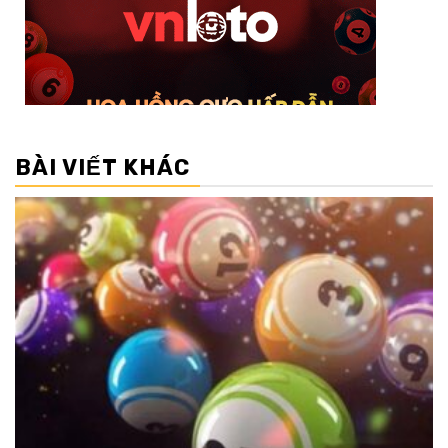
BÀI VIẾT KHÁC