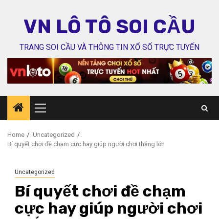
Skip
to
VN LÔ TÔ SOI CẦU
content
TRANG SOI CẦU VÀ THÔNG TIN XỔ SỐ TRỰC TUYẾN
Primary
Menu
Home
Uncategorized
Bí quyết chơi đề chạm cực hay giúp người chơi thắng lớn
Uncategorized
Bí quyết chơi đề chạm
cực hay giúp người chơi