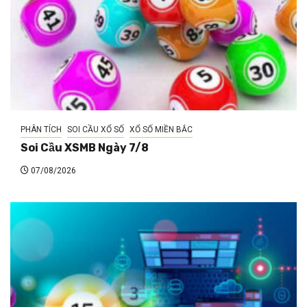
PHÂN TÍCH
SOI CẦU XỔ SỐ
XỔ SỐ MIỀN BẮC
Soi Cầu XSMB Ngày 7/8
07/08/2026