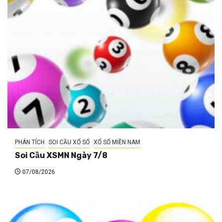
PHÂN TÍCH
SOI CẦU XỔ SỐ
XỔ SỐ MIỀN NAM
Soi Cầu XSMN Ngày 7/8
07/08/2026