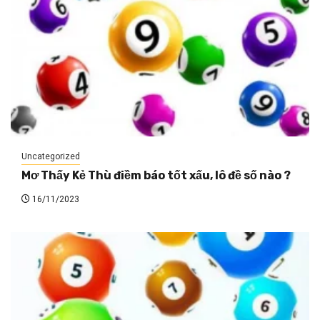
Uncategorized
Mơ Thấy Kẻ Thù điềm báo tốt xấu, lô đề số nào ?
16/11/2023