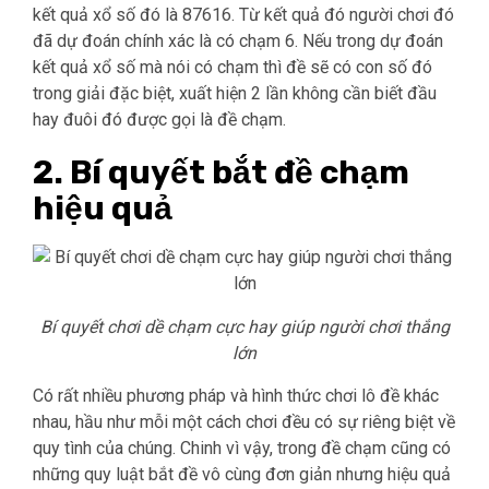
kết quả xổ số đó là 87616. Từ kết quả đó người chơi đó
đã dự đoán chính xác là có chạm 6. Nếu trong dự đoán
kết quả xổ số mà nói có chạm thì đề sẽ có con số đó
trong giải đặc biệt, xuất hiện 2 lần không cần biết đầu
hay đuôi đó được gọi là đề chạm.
2. Bí quyết bắt đề chạm
hiệu quả
Bí quyết chơi dề chạm cực hay giúp người chơi thắng
lớn
Có rất nhiều phương pháp và hình thức chơi lô đề khác
nhau, hầu như mỗi một cách chơi đều có sự riêng biệt về
quy tình của chúng. Chinh vì vậy, trong đề chạm cũng có
những quy luật bắt đề vô cùng đơn giản nhưng hiệu quả