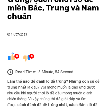
miền Bắc, Trung và Nam
chuẩn
14/07/2023
0
0
Read Time:
3 Minute, 54 Second
Làm thế nào để đánh lô dễ trúng?
Những con số dễ
trúng nhất
là đâu? Với mong muốn là đáp ứng được
nhu cầu khi người chơi lô đề đều mong muốn giành
chiến thắng. Vì vậy chúng tôi đã giải đáp và tìm
được
cách đánh đề dễ trúng nhất,
cách đánh lô đề