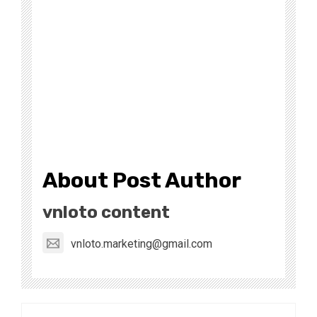
About Post Author
vnloto content
vnloto.marketing@gmail.com