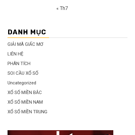
« Th7
DANH MỤC
GIẢI MÃ GIẤC MƠ
LIÊN HỆ
PHÂN TÍCH
SOI CẦU XỔ SỐ
Uncategorized
XỔ SỐ MIỀN BẮC
XỔ SỐ MIỀN NAM
XỔ SỐ MIỀN TRUNG