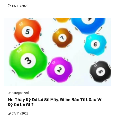
16/11/2023
Uncategorized
Mơ Thấy Kỳ Đà Là Số Mấy, Điềm Báo Tốt Xấu Về
Kỳ Đà Là Gì ?
07/11/2023