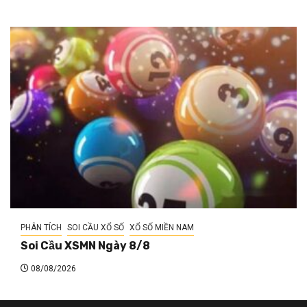
PHÂN TÍCH
SOI CẦU XỔ SỐ
XỔ SỐ MIỀN NAM
Soi Cầu XSMN Ngày 8/8
08/08/2026