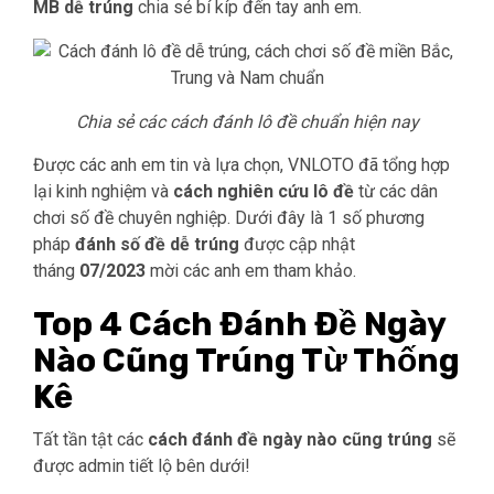
MB dễ trúng
chia sẻ bí kíp đến tay anh em.
Chia sẻ các cách đánh lô đề chuẩn hiện nay
Được các anh em tin và lựa chọn, VNLOTO đã tổng hợp
lại kinh nghiệm và
cách nghiên cứu lô đề
từ các dân
chơi số đề chuyên nghiệp. Dưới đây là 1 số phương
pháp
đánh số đề dễ trúng
được cập nhật
tháng
07/2023
mời các anh em tham khảo.
Top 4 Cách Đánh Đề Ngày
Nào Cũng Trúng Từ Thống
Kê
Tất tần tật các
cách đánh đề ngày nào cũng trúng
sẽ
được admin tiết lộ bên dưới!