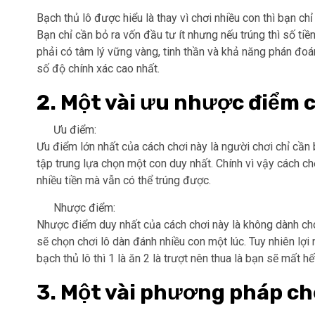
Bạch thủ lô được hiểu là thay vì chơi nhiều con thì bạn ch
Bạn chỉ cần bỏ ra vốn đầu tư ít nhưng nếu trúng thì số ti
phải có tâm lý vững vàng, tinh thần và khả năng phán đo
số độ chính xác cao nhất.
2. Một vài ưu nhược điểm c
Ưu điểm:
Ưu điểm lớn nhất của cách chơi này là người chơi chỉ cần bỏ
tập trung lựa chọn một con duy nhất. Chính vì vậy cách c
nhiều tiền mà vẫn có thể trúng được.
Nhược điểm:
Nhược điểm duy nhất của cách chơi này là không dành cho 
sẽ chọn chơi lô dàn đánh nhiều con một lúc. Tuy nhiên lợi
bạch thủ lô thì 1 là ăn 2 là trượt nên thua là bạn sẽ mất
3. Một vài phương pháp ch