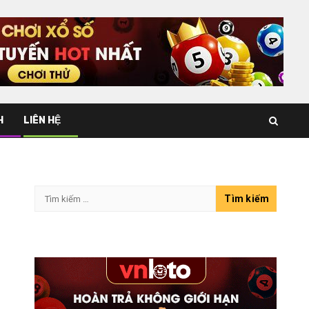
H
LIÊN HỆ
Tìm
kiếm
cho: