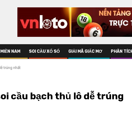
 MIỀN NAM
SOI CẦU XỔ SỐ
GIẢI MÃ GIẤC MƠ
PHÂN TÍC
dễ trúng nhất
soi cầu bạch thủ lô dễ trúng