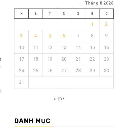
Tháng 8 2026
H
B
T
N
S
B
C
1
2
3
4
5
6
7
8
9
10
11
12
13
14
15
16
17
18
19
20
21
22
23
n
á
24
25
26
27
28
29
30
31
ọ
« Th7
DANH MỤC