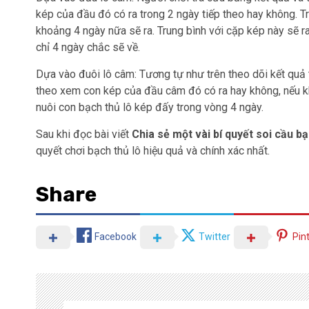
kép của đầu đó có ra trong 2 ngày tiếp theo hay không. Tr
khoảng 4 ngày nữa sẽ ra. Trung bình với cặp kép này sẽ ra
chỉ 4 ngày chắc sẽ về.
Dựa vào đuôi lô câm: Tương tự như trên theo dõi kết quả 
theo xem con kép của đầu câm đó có ra hay không, nếu k
nuôi con bạch thủ lô kép đấy trong vòng 4 ngày.
Sau khi đọc bài viết
Chia sẻ một vài bí quyết soi cầu bạ
quyết chơi bạch thủ lô hiệu quả và chính xác nhất.
Share
Facebook
Twitter
Pin