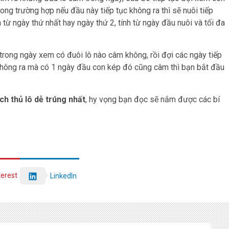
ong trường hợp nếu đầu này tiếp tục không ra thì sẽ nuôi tiếp
 từ ngày thứ nhất hay ngày thứ 2, tính từ ngày đầu nuôi và tối đa
trong ngày xem có đuôi lô nào câm không, rồi đợi các ngày tiếp
hông ra mà có 1 ngày đầu con kép đó cũng câm thì bạn bắt đầu
ch thủ lô dễ trúng nhất
, hy vọng bạn đọc sẽ nắm được các bí
terest
LinkedIn