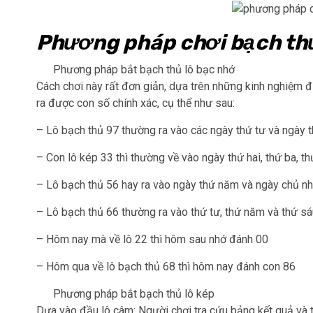
Phương pháp chơi bạch thủ
Phương pháp bắt bạch thủ lô bạc nhớ
Cách chơi này rất đơn giản, dựa trên những kinh nghiệm 
ra được con số chính xác, cụ thể như sau:
– Lô bạch thủ 97 thường ra vào các ngày thứ tư và ngày 
– Con lô kép 33 thì thường về vào ngày thứ hai, thứ ba, t
– Lô bạch thủ 56 hay ra vào ngày thứ năm và ngày chủ nh
– Lô bạch thủ 66 thường ra vào thứ tư, thứ năm và thứ sá
– Hôm nay mà về lô 22 thì hôm sau nhớ đánh 00
– Hôm qua về lô bạch thủ 68 thì hôm nay đánh con 86
Phương pháp bắt bạch thủ lô kép
Dựa vào đầu lô câm: Người chơi tra cứu bảng kết quả và 