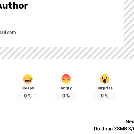
Author
ail.com
Sleepy
Angry
Surprise
0
%
0
%
0
%
Nex
Dự đoán XSMB 3/