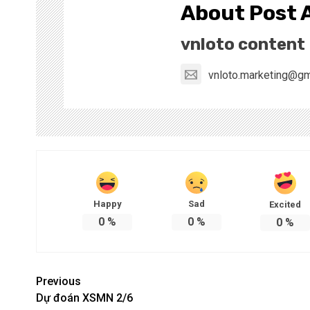
About Post 
vnloto content
vnloto.marketing@gm
Happy
Sad
Excited
0
%
0
%
0
%
Post
Previous
Dự đoán XSMN 2/6
navigation