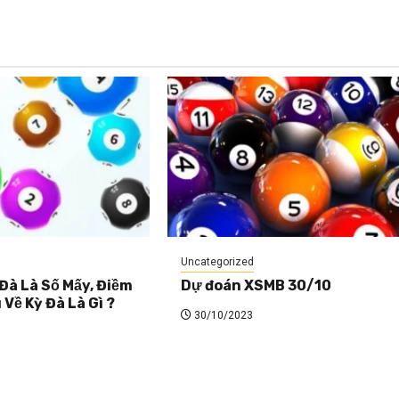
Uncategorized
Đà Là Số Mấy, Điềm
Dự đoán XSMB 30/10
 Về Kỳ Đà Là Gì ?
30/10/2023