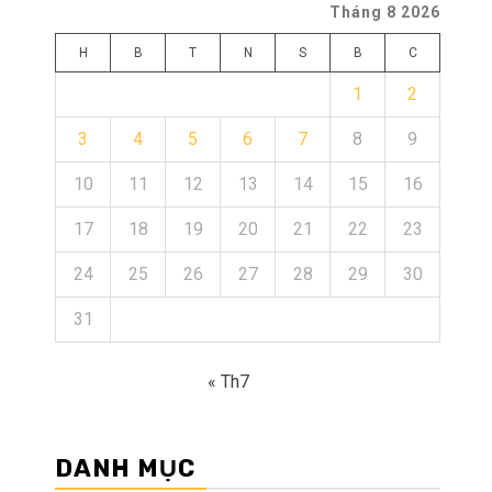
Tháng 8 2026
H
B
T
N
S
B
C
1
2
3
4
5
6
7
8
9
10
11
12
13
14
15
16
17
18
19
20
21
22
23
24
25
26
27
28
29
30
31
« Th7
DANH MỤC
,