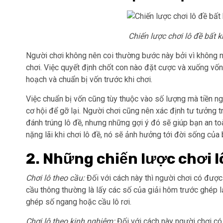
Chiến lược chơi lô đề bất 
Người chơi không nên coi thường bước này bởi vì không n
chơi. Việc quyết định chốt con nào đặt cược và xuống vốn 
hoạch và chuẩn bị vốn trước khi chơi.
Việc chuẩn bị vốn cũng tùy thuộc vào số lượng mà tiền ng
cơ hội để gỡ lại. Người chơi cũng nên xác định tư tưởng
đánh trúng lô đề, nhưng những gợi ý đó sẽ giúp bạn an toà
nặng lãi khi chơi lô đề, nó sẽ ảnh hưởng tới đời sống củ
2. Những chiến lược chơi l
Chơi lô theo cầu:
Đối với cách này thì người chơi có được
cầu thông thường là lấy các số của giải hôm trước ghép l
ghép số ngang hoặc cầu lô rơi.
Chơi lô theo kinh nghiệm:
Đối với cách này người chơi có