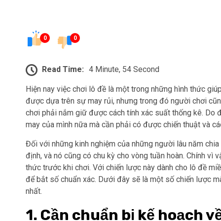
0
0
Read Time:
4 Minute, 54 Second
Hiện nay việc chơi lô đề là một trong những hình thức giúp
được dựa trên sự may rủi, nhưng trong đó người chơi cũn
chơi phải nắm giữ được cách tính xác suất thống kê. Do đ
may của mình nữa mà cần phải có được chiến thuật và các
Đối với những kinh nghiệm của những người lâu năm chia 
định, và nó cũng có chu kỳ cho vòng tuần hoàn. Chính vì 
thức trước khi chơi. Với chiến lược này dành cho lô đề 
để bắt số chuẩn xác. Dưới đây sẽ là một số chiến lược m
nhất.
1. Cần chuẩn bị kế hoạch v