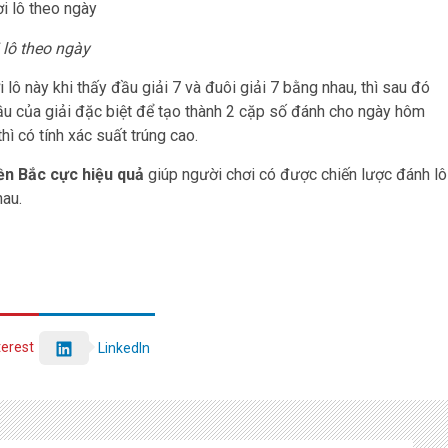
 lô theo ngày
ô này khi thấy đầu giải 7 và đuôi giải 7 bằng nhau, thì sau đó
đầu của giải đặc biệt để tạo thành 2 cặp số đánh cho ngày hôm
thì có tính xác suất trúng cao.
iền Bắc cực hiệu quả
giúp người chơi có được chiến lược đánh lô
au.
terest
LinkedIn