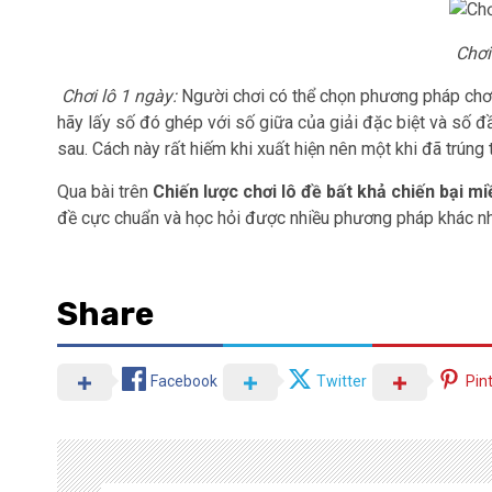
Chơi
Chơi lô 1 ngày:
Người chơi có thể chọn phương pháp chơi l
hãy lấy số đó ghép với số giữa của giải đặc biệt và số 
sau. Cách này rất hiếm khi xuất hiện nên một khi đã trúng 
Qua bài trên
Chiến lược chơi lô đề bất khả chiến bại m
đề cực chuẩn và học hỏi được nhiều phương pháp khác nh
Share
Facebook
Twitter
Pin