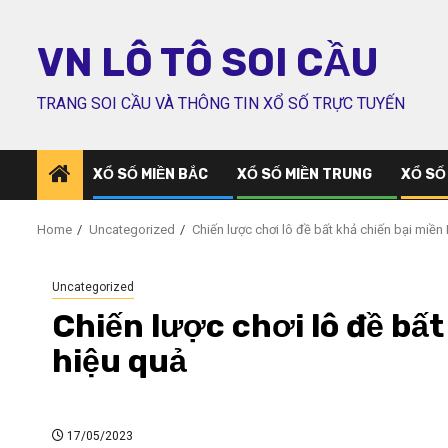
Skip
to
VN LÔ TÔ SOI CẦU
content
TRANG SOI CẦU VÀ THÔNG TIN XỔ SỐ TRỰC TUYẾN
XỔ SỐ MIỀN BẮC
XỔ SỐ MIỀN TRUNG
XỔ SỐ
Home
Uncategorized
Chiến lược chơi lô đề bất khả chiến bại miền
Uncategorized
Chiến lược chơi lô đề bấ
hiệu quả
17/05/2023