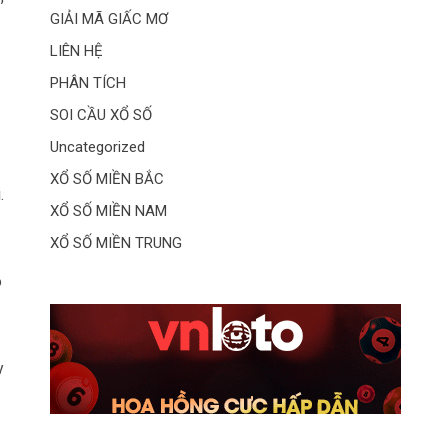
GIẢI MÃ GIẤC MƠ
LIÊN HỆ
PHÂN TÍCH
SOI CẦU XỔ SỐ
Uncategorized
XỔ SỐ MIỀN BẮC
.
XỔ SỐ MIỀN NAM
XỔ SỐ MIỀN TRUNG
ó
y