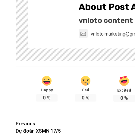
About Post 
vnloto content
vnloto.marketing@gm
Happy
Sad
Excited
0
%
0
%
0
%
Post
Previous
Dự đoán XSMN 17/5
navigation