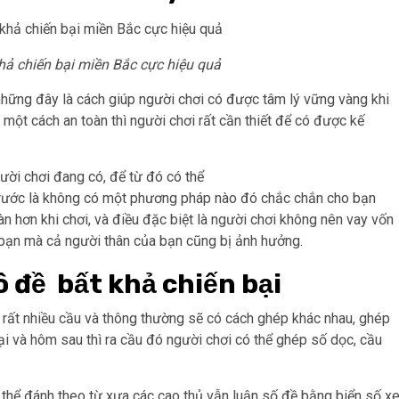
khả chiến bại miền Bắc cực hiệu quả
hững đây là cách giúp người chơi có được tâm lý vững vàng khi
một cách an toàn thì người chơi rất cần thiết để có được kế
ười chơi đang có, để từ đó có thể
 trước là không có một phương pháp nào đó chắc chắn cho bạn
n hơn khi chơi, và điều đặc biệt là người chơi không nên vay vốn
a bạn mà cả người thân của bạn cũng bị ảnh hưởng.
ô đề bất khả chiến bại
 rất nhiều cầu và thông thường sẽ có cách ghép khác nhau, ghép
ại và hôm sau thì ra cầu đó người chơi có thể ghép số dọc, cầu
 thể đánh theo từ xưa các cao thủ vẫn luận số đề bằng biển số xe