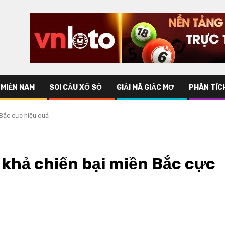
 MIỀN NAM
SOI CẦU XỔ SỐ
GIẢI MÃ GIẤC MƠ
PHÂN TÍC
 Bắc cực hiệu quả
t khả chiến bại miền Bắc cực