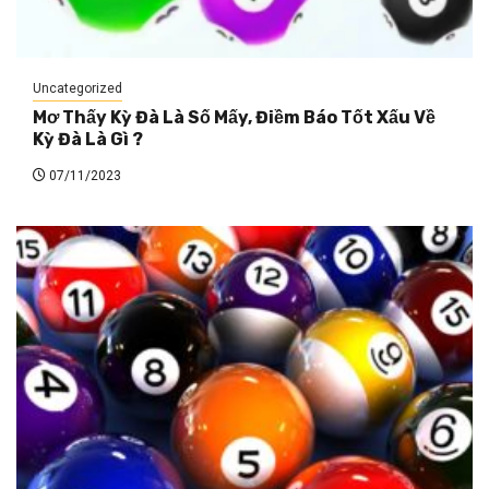
Uncategorized
Mơ Thấy Kỳ Đà Là Số Mấy, Điềm Báo Tốt Xấu Về
Kỳ Đà Là Gì ?
07/11/2023