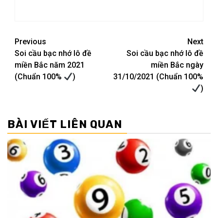
Post
Previous
Next
Soi cầu bạc nhớ lô đề
Soi cầu bạc nhớ lô đề
navigation
miền Bắc năm 2021
miền Bắc ngày
(Chuẩn 100%
)
31/10/2021 (Chuẩn 100%
)
BÀI VIẾT LIÊN QUAN