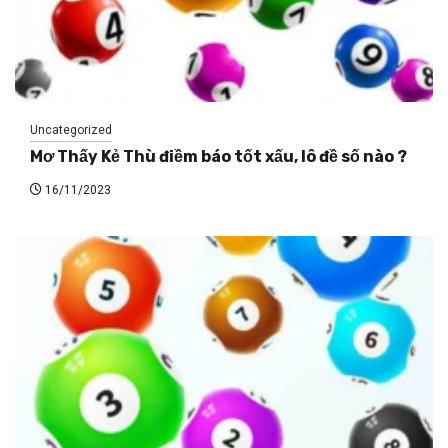
Uncategorized
Mơ Thấy Kẻ Thù điềm báo tốt xấu, lô đề số nào ?
16/11/2023