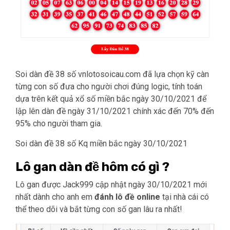
Soi dàn đề 38 số vnlotosoicau.com đã lựa chọn kỹ càn
từng con số đưa cho người chơi đúng logic, tính toán
dựa trên kết quả xổ số miền bắc ngày 30/10/2021 để
lập lên dàn đề ngày 31/10/2021 chính xác đến 70% đến
95% cho người tham gia.
Soi dàn đề 38 số Kq miền bắc ngày 30/10/2021
Lô gan dàn đề hôm có gì ?
Lô gan được Jack999 cập nhật ngày 30/10/2021 mới
nhất dành cho anh em
đánh lô đề online
tại nhà cái có
thể theo dõi và bắt từng con số gan lâu ra nhất!