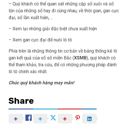
– Quý khách có thể quan sát những cặp số xuôi và số
lộn của những số hay đi cùng nhau, về thời gian, gan cực
đại, số lần xuất hiện,….
– Xem lại những giải đặc biệt chưa xuất hiện
– Xem gan cực đại để nuôi lô tô
Phía trên là những thông tin cơ bản về bảng thống kê lô
gan kết quả của xổ số miền Bắc (
XSMB
), quý khách có
thể tham khảo, tra cứu, để có những phương pháp đánh
lô tô chính xác nhất.
Chúc quý khách hàng may mắn!
Share