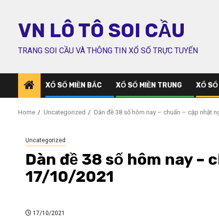
Skip
to
VN LÔ TÔ SOI CẦU
content
TRANG SOI CẦU VÀ THÔNG TIN XỔ SỐ TRỰC TUYẾN
XỔ SỐ MIỀN BẮC
XỔ SỐ MIỀN TRUNG
XỔ SỐ
Home
Uncategorized
Dàn đề 38 số hôm nay – chuẩn – cập nhật n
Uncategorized
Dàn đề 38 số hôm nay – 
17/10/2021
17/10/2021