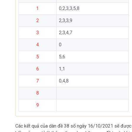
Các kết quả của dàn đề 38 số ngày 16/10/2021 sẽ được ch