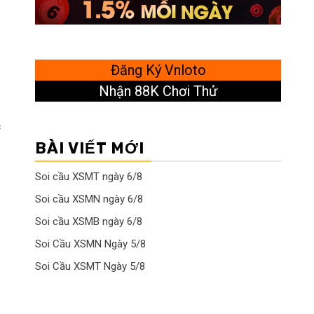
Đăng Ký Vnloto
Nhận 88K Chơi Thử
c
BÀI VIẾT MỚI
Soi cầu XSMT ngày 6/8
Soi cầu XSMN ngày 6/8
Soi cầu XSMB ngày 6/8
Soi Cầu XSMN Ngày 5/8
Soi Cầu XSMT Ngày 5/8