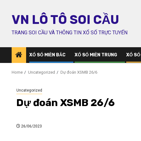
Skip
to
VN LÔ TÔ SOI CẦU
content
TRANG SOI CẦU VÀ THÔNG TIN XỔ SỐ TRỰC TUYẾN
XỔ SỐ MIỀN BẮC
XỔ SỐ MIỀN TRUNG
XỔ SỐ
Home
Uncategorized
Dự đoán XSMB 26/6
Uncategorized
Dự đoán XSMB 26/6
26/06/2023