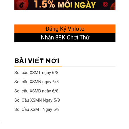
Đăng Ký Vnloto
Nhận 88K Chơi Thử
BÀI VIẾT MỚI
Soi cầu XSMT ngày 6/8
Soi cầu XSMN ngày 6/8
Soi cầu XSMB ngày 6/8
Soi Cầu XSMN Ngày 5/8
Soi Cầu XSMT Ngày 5/8
ể