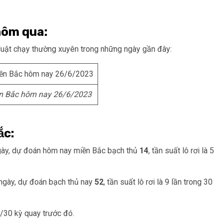
hôm qua:
luật chạy thường xuyên trong những ngày gần đây:
ền Bắc hôm nay 26/6/2023
ắc:
 ngày, dự đoán hôm nay miền Bắc bạch thủ
14
, tần suất lô rơi là 5
3 ngày, dự đoán bạch thủ nay
52
, tần suất lô rơi là 9 lần trong 30
ần/30 kỳ quay trước đó.