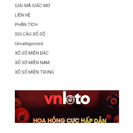
GIẢI MÃ GIẤC MƠ
LIÊN HỆ
PHÂN TÍCH
SOI CẦU XỔ SỐ
Uncategorized
XỔ SỐ MIỀN BẮC
XỔ SỐ MIỀN NAM
XỔ SỐ MIỀN TRUNG