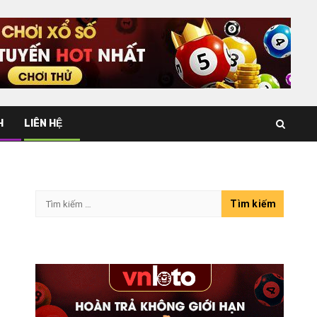
H
LIÊN HỆ
Tìm
kiếm
cho: