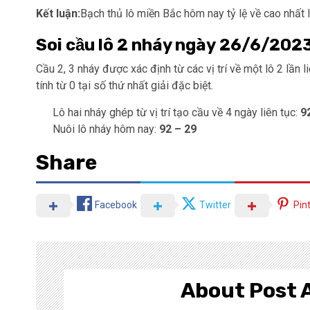
Kết luận:
Bạch thủ lô miền Bắc hôm nay tỷ lệ về cao nhất 
Soi cầu lô 2 nháy ngày 26/6/202
Cầu 2, 3 nháy được xác định từ các vị trí về một lô 2 lần li
tính từ 0 tại số thứ nhất giải đặc biệt.
Lô hai nháy ghép từ vị trí tạo cầu về 4 ngày liên tục:
9
Nuôi lô nháy hôm nay:
92 – 29
Share
Facebook
Twitter
Pin
About Post 