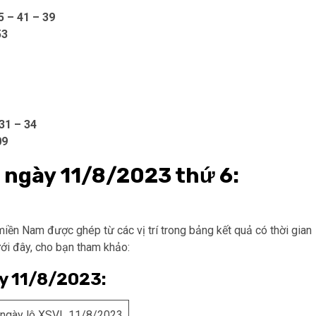
5 – 41 – 39
53
 31 – 34
09
 ngày 11/8/2023 thứ 6:
ền Nam được ghép từ các vị trí trong bảng kết quả có thời gian
ưới đây, cho bạn tham khảo:
ày 11/8/2023: