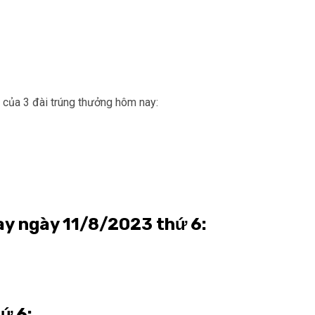
của 3 đài trúng thưởng hôm nay:
ay ngày 11/8/2023 thứ 6:
ứ 6: