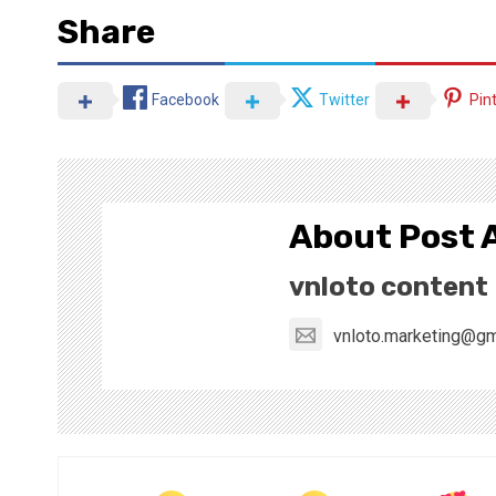
Share
Facebook
Twitter
Pin
About Post 
vnloto content
vnloto.marketing@gm