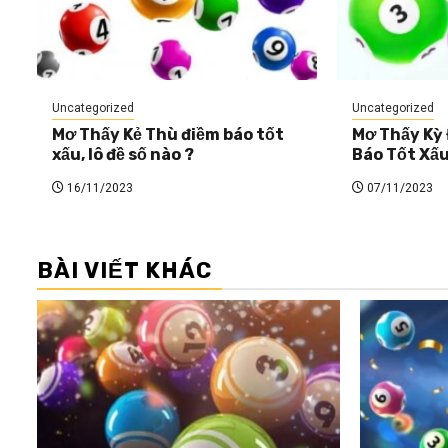
Uncategorized
Uncategorized
Mơ Thấy Kẻ Thù điềm báo tốt
Mơ Thấy Kỳ 
xấu, lô đề số nào ?
Báo Tốt Xấu
16/11/2023
07/11/2023
BÀI VIẾT KHÁC