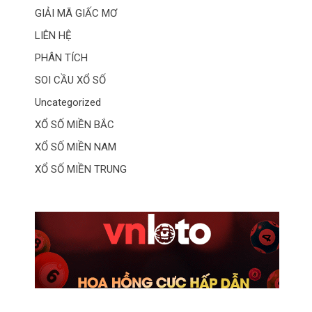
GIẢI MÃ GIẤC MƠ
LIÊN HỆ
PHÂN TÍCH
SOI CẦU XỔ SỐ
Uncategorized
XỔ SỐ MIỀN BẮC
XỔ SỐ MIỀN NAM
XỔ SỐ MIỀN TRUNG