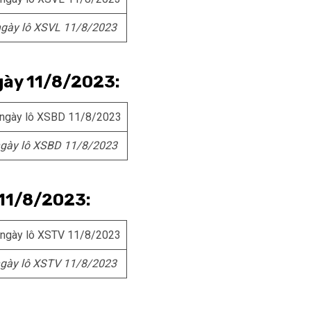
 ngày lô XSVL 11/8/2023
gày 11/8/2023:
 ngày lô XSBD 11/8/2023
 11/8/2023:
 ngày lô XSTV 11/8/2023