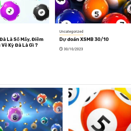
Uncategorized
Đà Là Số Mấy, Điềm
Dự đoán XSMB 30/10
 Về Kỳ Đà Là Gì ?
30/10/2023