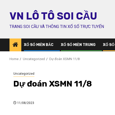
Skip
to
VN LÔ TÔ SOI CẦU
content
TRANG SOI CẦU VÀ THÔNG TIN XỔ SỐ TRỰC TUYẾN
XỔ SỐ MIỀN BẮC
XỔ SỐ MIỀN TRUNG
XỔ SỐ
Home
Uncategorized
Dự đoán XSMN 11/8
Uncategorized
Dự đoán XSMN 11/8
11/08/2023