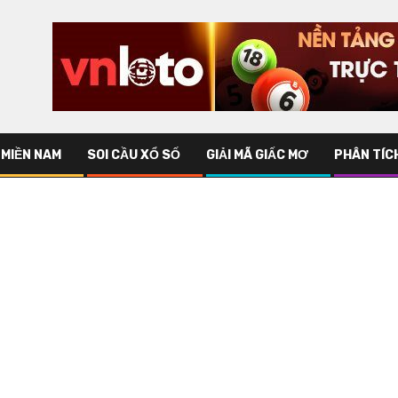
 MIỀN NAM
SOI CẦU XỔ SỐ
GIẢI MÃ GIẤC MƠ
PHÂN TÍC