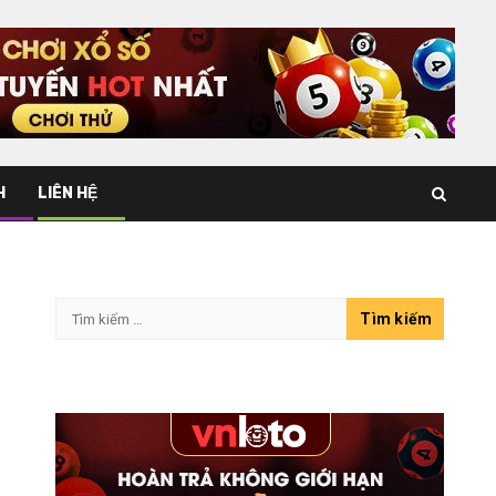
H
LIÊN HỆ
Tìm
kiếm
cho: