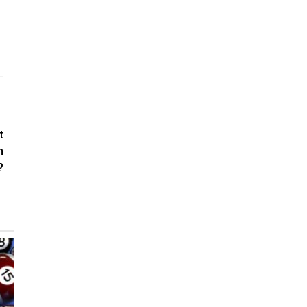
t
n
?