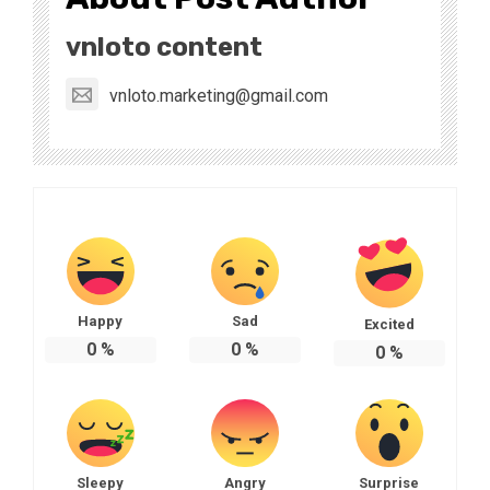
vnloto content
vnloto.marketing@gmail.com
Happy
Sad
Excited
0
%
0
%
0
%
Sleepy
Angry
Surprise