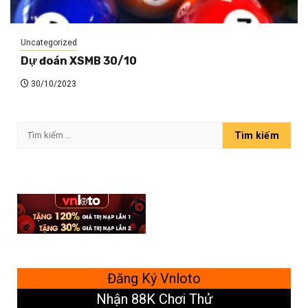
Uncategorized
Dự đoán XSMB 30/10
30/10/2023
Tìm
kiếm
cho:
Đăng Ký Vnloto
Nhận 88K Chơi Thử