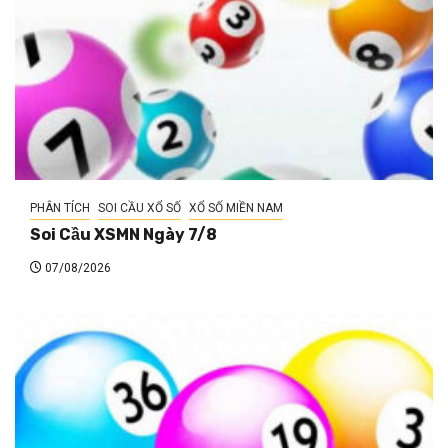
PHÂN TÍCH
SOI CẦU XỔ SỐ
XỔ SỐ MIỀN NAM
Soi Cầu XSMN Ngày 7/8
07/08/2026