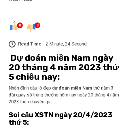
0
0
Read Time:
2 Minute, 24 Second
Dự đoán miền Nam ngày
20 tháng 4 năm 2023 thứ
5 chiều nay:
Nhận định cầu lô đẹp
dự đoán miền Nam
thứ năm 3
đài quay số trúng thưởng hôm nay ngày 20 tháng 4 năm
2023 theo chuyên gia:
Soi cầu XSTN ngày 20/4/2023
thứ 5: