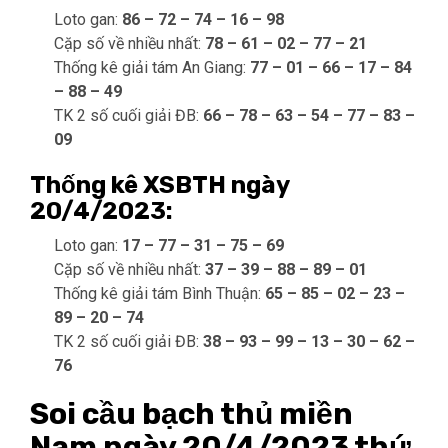
Loto gan:
86 – 72 – 74 – 16 – 98
Cặp số về nhiều nhất:
78 – 61 – 02 – 77 – 21
Thống kê giải tám An Giang:
77 – 01 – 66 – 17 – 84
– 88 – 49
TK 2 số cuối giải ĐB:
66 – 78 – 63 – 54 – 77 – 83 –
09
Thống kê XSBTH ngày
20/4/2023:
Loto gan:
17 – 77 – 31 – 75 – 69
Cặp số về nhiều nhất:
37 – 39 – 88 – 89 – 01
Thống kê giải tám Bình Thuận:
65 – 85 – 02 – 23 –
89 – 20 – 74
TK 2 số cuối giải ĐB:
38 – 93 – 99 – 13 – 30 – 62 –
76
Soi cầu bạch thủ miền
Nam ngày 20/4/2023 thứ