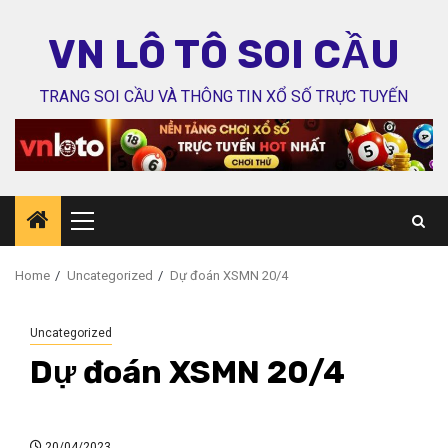
Skip
to
VN LÔ TÔ SOI CẦU
content
TRANG SOI CẦU VÀ THÔNG TIN XỔ SỐ TRỰC TUYẾN
Primary
Menu
Home
Uncategorized
Dự đoán XSMN 20/4
Uncategorized
Dự đoán XSMN 20/4
20/04/2023