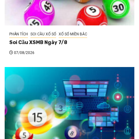
PHÂN TÍCH
SOI CẦU XỔ SỐ
XỔ SỐ MIỀN BẮC
Soi Cầu XSMB Ngày 7/8
07/08/2026