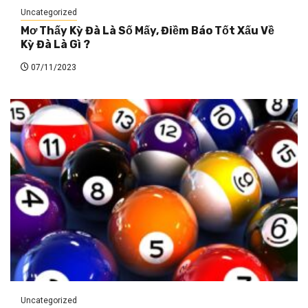
Uncategorized
Mơ Thấy Kỳ Đà Là Số Mấy, Điềm Báo Tốt Xấu Về
Kỳ Đà Là Gì ?
07/11/2023
Uncategorized