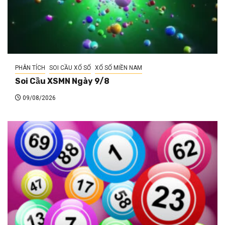
PHÂN TÍCH
SOI CẦU XỔ SỐ
XỔ SỐ MIỀN NAM
Soi Cầu XSMN Ngày 9/8
09/08/2026