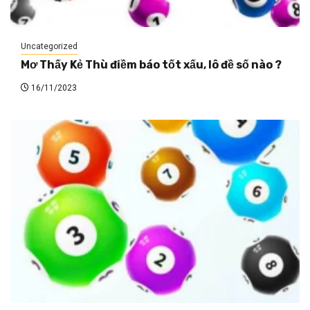
Uncategorized
Mơ Thấy Kẻ Thù điềm báo tốt xấu, lô đề số nào ?
16/11/2023