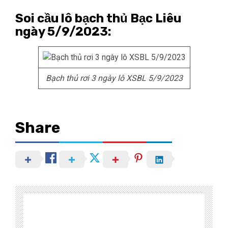
Soi cầu lô bạch thủ Bạc Liêu
ngày 5/9/2023:
Bạch thủ rơi 3 ngày lô XSBL 5/9/2023
Share