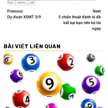
thao
vnloto
vnlt
Post
Previous
Next
Dự đoán XSMT 5/9
5 chiến thuật đánh lô đề
navigation
bất bại bạn nên bỏ túi
ngay
BÀI VIẾT LIÊN QUAN