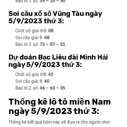
Bao lô 2 số:
59 – 20 – 90
Soi cầu xổ số Vũng Tàu ngày
5/9/2023 thứ 3:
Chốt số giải ĐB:
08
Soi cầu giải 8:
68
Bao lô 2 số:
73 – 87 – 55
Dự đoán Bạc Liêu đài Minh Hải
ngày 5/9/2023 thứ 3:
Chốt số giải ĐB:
43
Soi cầu giải 8:
40
Bao lô 2 số:
46 – 60 – 35
Thống kê lô tô miền Nam
ngày 5/9/2023 thứ 3:
Thống kê kết quả hôm nay sẽ đưa ra cho người chơi