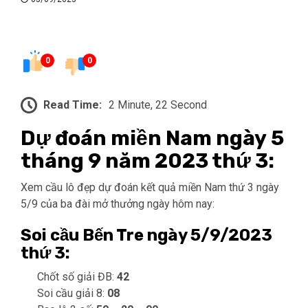
0
0
Read Time:
2 Minute, 22 Second
Dự đoán miền Nam ngày 5
tháng 9 năm 2023 thứ 3:
Xem cầu lô đẹp dự đoán kết quả miền Nam thứ 3 ngày
5/9 của ba đài mở thưởng ngày hôm nay:
Soi cầu Bến Tre ngày 5/9/2023
thứ 3:
Chốt số giải ĐB:
42
Soi cầu giải 8:
08