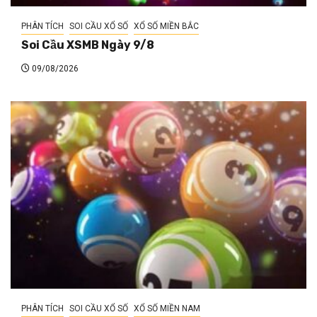
PHÂN TÍCH
SOI CẦU XỔ SỐ
XỔ SỐ MIỀN BẮC
Soi Cầu XSMB Ngày 9/8
09/08/2026
PHÂN TÍCH
SOI CẦU XỔ SỐ
XỔ SỐ MIỀN NAM