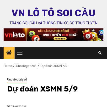
Skip
to
VN LÔ TÔ SOI CẦU
content
TRANG SOI CẦU VÀ THÔNG TIN XỔ SỐ TRỰC TUYẾN
Primary
Menu
Home
Uncategorized
Dự đoán XSMN 5/9
Uncategorized
Dự đoán XSMN 5/9
05/09/2023