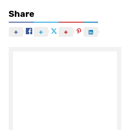
Share