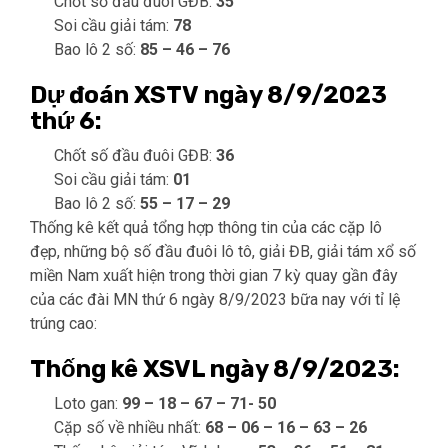
Chốt số đầu đuôi GĐB:
35
Soi cầu giải tám:
78
Bao lô 2 số:
85 – 46 – 76
Dự đoán XSTV ngày 8/9/2023
thứ 6:
Chốt số đầu đuôi GĐB:
36
Soi cầu giải tám:
01
Bao lô 2 số:
55 – 17 – 29
Thống kê kết quả tổng hợp thông tin của các cặp lô
đẹp, những bộ số đầu đuôi lô tô, giải ĐB, giải tám xổ số
miền Nam xuất hiện trong thời gian 7 kỳ quay gần đây
của các đài MN thứ 6 ngày 8/9/2023 bữa nay với tỉ lệ
trúng cao:
Thống kê XSVL ngày 8/9/2023:
Loto gan:
99 – 18 – 67 – 71- 50
Cặp số về nhiều nhất:
68 – 06 – 16 – 63 – 26