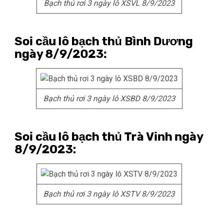
Bạch thủ rơi 3 ngày lô XSVL 8/9/2023
Soi cầu lô bạch thủ Bình Dương
ngày 8/9/2023:
Bạch thủ rơi 3 ngày lô XSBD 8/9/2023
Soi cầu lô bạch thủ Trà Vinh ngày
8/9/2023:
Bạch thủ rơi 3 ngày lô XSTV 8/9/2023