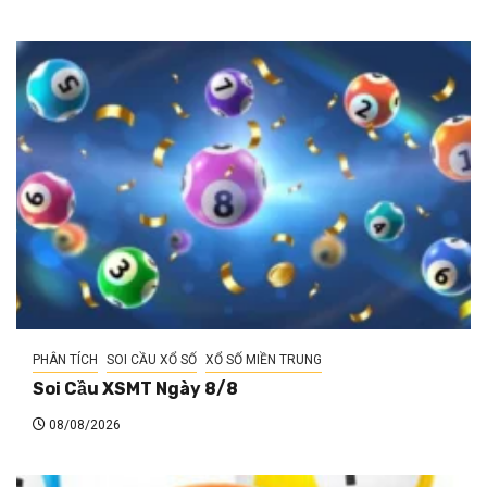
PHÂN TÍCH
SOI CẦU XỔ SỐ
XỔ SỐ MIỀN TRUNG
Soi Cầu XSMT Ngày 8/8
08/08/2026