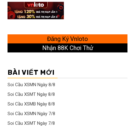
Đăng Ký Vnloto
Nhận 88K Chơi Thử
BÀI VIẾT MỚI
Soi Cầu XSMN Ngày 8/8
Soi Cầu XSMT Ngày 8/8
Soi Cầu XSMB Ngày 8/8
Soi Cầu XSMN Ngày 7/8
Soi Cầu XSMT Ngày 7/8