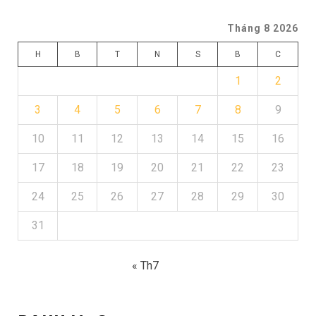
Tháng 8 2026
H
B
T
N
S
B
C
1
2
3
4
5
6
7
8
9
10
11
12
13
14
15
16
17
18
19
20
21
22
23
24
25
26
27
28
29
30
31
« Th7