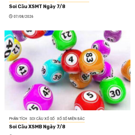
Soi Cầu XSMT Ngày 7/8
07/08/2026
PHÂN TÍCH
SOI CẦU XỔ SỐ
XỔ SỐ MIỀN BẮC
Soi Cầu XSMB Ngày 7/8