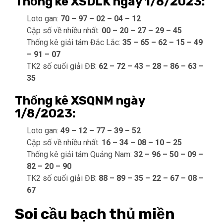
Thống kê XSDLK ngày 1/8/2023:
Loto gan:
70 – 97 – 02 – 04 – 12
Cặp số về nhiều nhất:
00 – 20 – 27 – 29 – 45
Thống kê giải tám Đắc Lắc:
35 – 65 – 62 – 15 – 49
– 91 – 07
TK2 số cuối giải ĐB:
62 – 72 – 43 – 28 – 86 – 63 –
35
Thống kê XSQNM ngày
1/8/2023:
Loto gan:
49 – 12 – 77 – 39 – 52
Cặp số về nhiều nhất:
16 – 34 – 08 – 10 – 25
Thống kê giải tám Quảng Nam:
32 – 96 – 50 – 09 –
82 – 20 – 90
TK2 số cuối giải ĐB:
88 – 89 – 35 – 22 – 67 – 08 –
67
Soi cầu bạch thủ miền