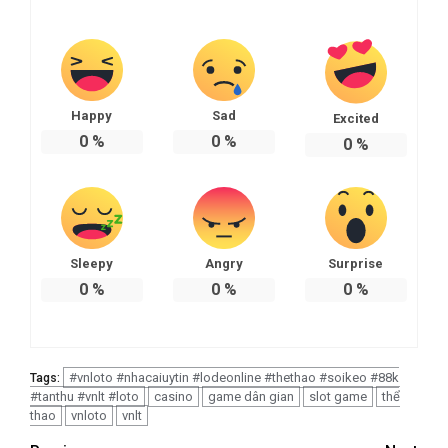
Happy
Sad
Excited
0
%
0
%
0
%
Sleepy
Angry
Surprise
0
%
0
%
0
%
#vnloto #nhacaiuytin #lodeonline #thethao #soikeo #88k
Tags:
#tanthu #vnlt #loto
casino
game dân gian
slot game
thể
thao
vnloto
vnlt