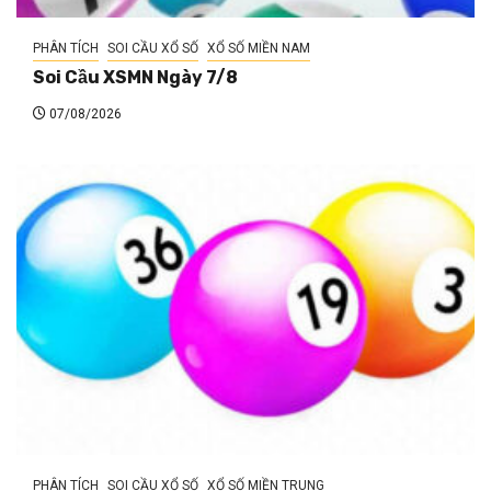
PHÂN TÍCH
SOI CẦU XỔ SỐ
XỔ SỐ MIỀN NAM
Soi Cầu XSMN Ngày 7/8
07/08/2026
PHÂN TÍCH
SOI CẦU XỔ SỐ
XỔ SỐ MIỀN TRUNG