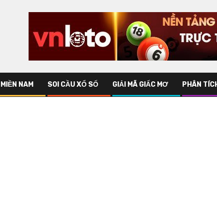
 MIỀN NAM
SOI CẦU XỔ SỐ
GIẢI MÃ GIẤC MƠ
PHÂN TÍC