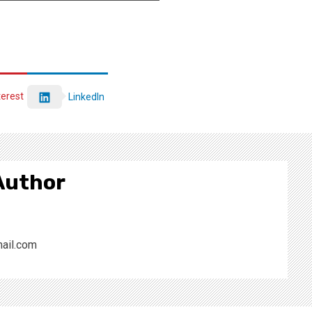
terest
LinkedIn
Author
ail.com