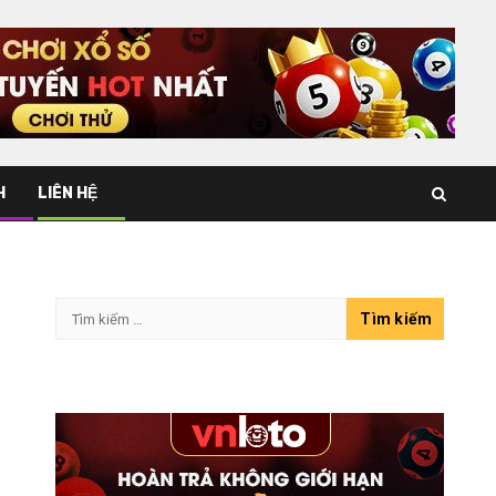
H
LIÊN HỆ
Tìm
kiếm
cho: