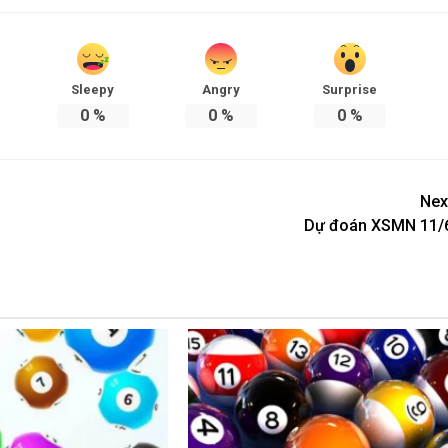
Sleepy
Angry
Surprise
0
%
0
%
0
%
Nex
Dự đoán XSMN 11/