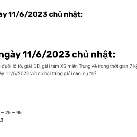
ày 11/6/2023 chủ nhật:
 ngày 11/6/2023 chủ nhật:
uôi lô tô, giải ĐB, giải tám XS miền Trung về trong thời gian 7 k
 11/6/2023 với cơ hội trúng giải cao, cụ thể:
 – 25 – 95
23