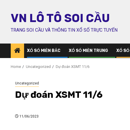
Skip
to
VN LÔ TÔ SOI CẦU
content
TRANG SOI CẦU VÀ THÔNG TIN XỔ SỐ TRỰC TUYẾN
XỔ SỐ MIỀN BẮC
XỔ SỐ MIỀN TRUNG
XỔ SỐ
Home
Uncategorized
Dự đoán XSMT 11/6
Uncategorized
Dự đoán XSMT 11/6
11/06/2023