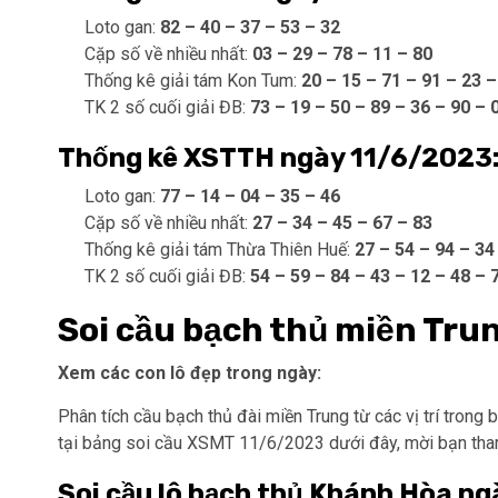
Loto gan:
82 – 40 – 37 – 53 – 32
Cặp số về nhiều nhất:
03 – 29 – 78 – 11 – 80
Thống kê giải tám Kon Tum:
20 – 15 – 71 – 91 – 23 –
TK 2 số cuối giải ĐB:
73 – 19 – 50 – 89 – 36 – 90 – 
Thống kê XSTTH ngày 11/6/2023
Loto gan:
77 – 14 – 04 – 35 – 46
Cặp số về nhiều nhất:
27 – 34 – 45 – 67 – 83
Thống kê giải tám Thừa Thiên Huế:
27 – 54 – 94 – 34
TK 2 số cuối giải ĐB:
54 – 59 – 84 – 43 – 12 – 48 – 
Soi cầu bạch thủ miền Tru
Xem các con lô đẹp trong ngày:
Phân tích cầu bạch thủ đài miền Trung từ các vị trí trong b
tại bảng soi cầu XSMT 11/6/2023 dưới đây, mời bạn tha
Soi cầu lô bạch thủ Khánh Hòa n