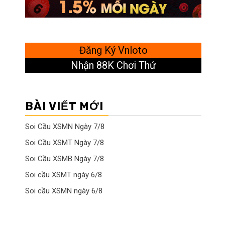
Đăng Ký Vnloto
Nhận 88K Chơi Thử
BÀI VIẾT MỚI
Soi Cầu XSMN Ngày 7/8
Soi Cầu XSMT Ngày 7/8
Soi Cầu XSMB Ngày 7/8
Soi cầu XSMT ngày 6/8
Soi cầu XSMN ngày 6/8