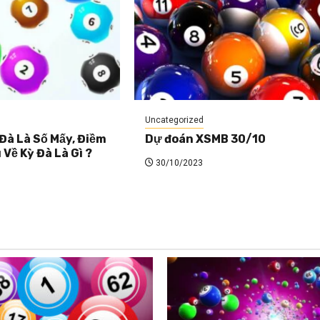
Uncategorized
Đà Là Số Mấy, Điềm
Dự đoán XSMB 30/10
 Về Kỳ Đà Là Gì ?
30/10/2023