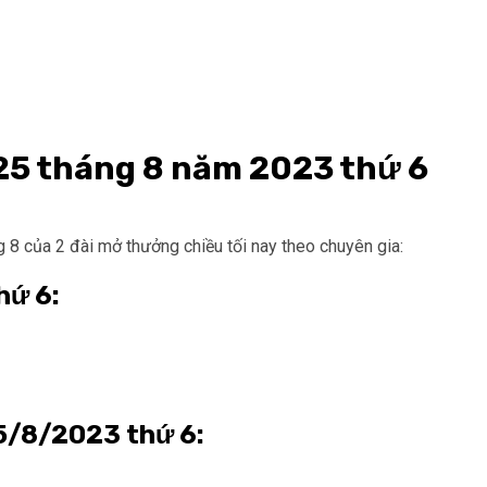
25 tháng 8 năm 2023 thứ 6
 8 của 2 đài mở thưởng chiều tối nay theo chuyên gia:
hứ 6:
5/8/2023 thứ 6: