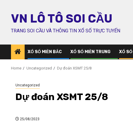
Skip
to
VN LÔ TÔ SOI CẦU
content
TRANG SOI CẦU VÀ THÔNG TIN XỔ SỐ TRỰC TUYẾN
XỔ SỐ MIỀN BẮC
XỔ SỐ MIỀN TRUNG
XỔ SỐ
Home
Uncategorized
Dự đoán XSMT 25/8
Uncategorized
Dự đoán XSMT 25/8
25/08/2023