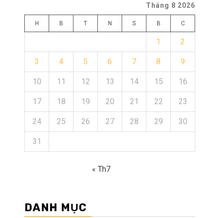
Tháng 8 2026
H
B
T
N
S
B
C
1
2
3
4
5
6
7
8
9
10
11
12
13
14
15
16
17
18
19
20
21
22
23
24
25
26
27
28
29
30
31
« Th7
DANH MỤC