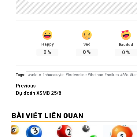
Happy
Sad
Excited
0
%
0
%
0
%
#vnloto #nhacaiuytin #lodeonline #thethao #soikeo #88k #tan
Tags:
Post
Previous
Dự đoán XSMB 25/8
navigation
BÀI VIẾT LIÊN QUAN