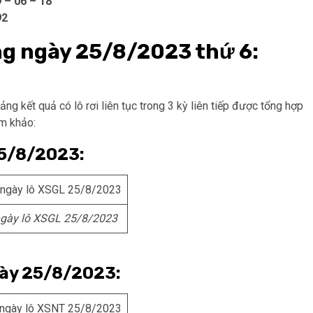
9 – 06 – 18
92
ng ngày 25/8/2023 thứ 6:
ảng kết quả có lô rơi liên tục trong 3 kỳ liên tiếp được tổng hợp
m khảo:
 25/8/2023:
 ngày lô XSGL 25/8/2023
gày 25/8/2023: