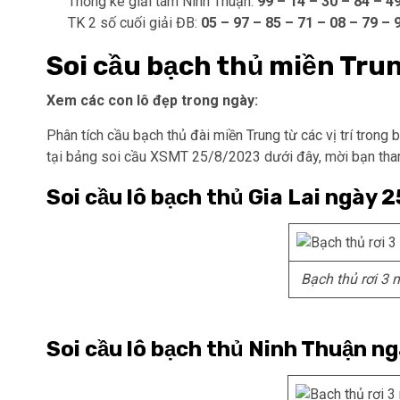
Thống kê giải tám Ninh Thuận:
99 – 14 – 30 – 84 – 4
TK 2 số cuối giải ĐB:
05 – 97 – 85 – 71 – 08 – 79 – 
Soi cầu bạch thủ miền Tru
Xem các con lô đẹp trong ngày:
Phân tích cầu bạch thủ đài miền Trung từ các vị trí trong b
tại bảng soi cầu XSMT 25/8/2023 dưới đây, mời bạn tha
Soi cầu lô bạch thủ Gia Lai ngày
Bạch thủ rơi 3
Soi cầu lô bạch thủ Ninh Thuận n