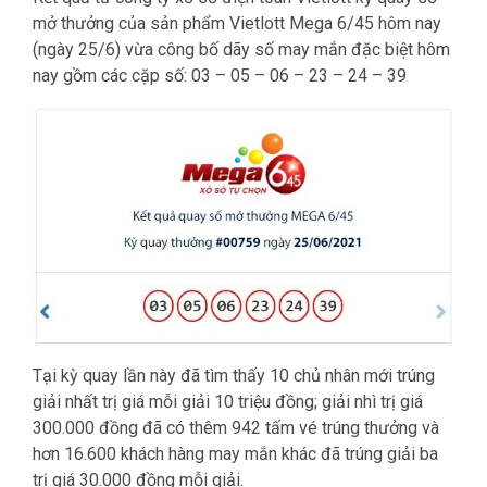
mở thưởng của sản phẩm Vietlott Mega 6/45 hôm nay
(ngày 25/6) vừa công bố dãy số may mắn đặc biệt hôm
nay gồm các cặp số: 03 – 05 – 06 – 23 – 24 – 39
Tại kỳ quay lần này đã tìm thấy 10 chủ nhân mới trúng
giải nhất trị giá mỗi giải 10 triệu đồng; giải nhì trị giá
300.000 đồng đã có thêm 942 tấm vé trúng thưởng và
hơn 16.600 khách hàng may mắn khác đã trúng giải ba
trị giá 30.000 đồng mỗi giải.