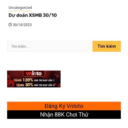
Uncategorized
Dự đoán XSMB 30/10
30/10/2023
Tìm
kiếm
cho:
Đăng Ký Vnloto
Nhận 88K Chơi Thử