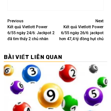
Post
Previous
Next
Kết quả Vietlott Power
Kết quả Vietlott Power
navigation
6/55 ngày 24/6: Jackpot 2
6/55 ngày 26/6: jackpot
đã tìm thấy 2 chủ nhân
hơn 47,4 tỷ đồng hụt chủ
BÀI VIẾT LIÊN QUAN