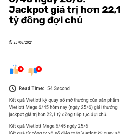
Jackpot giá trị hơn 22,1
tỷ đồng đợi chủ
25/06/2021
0
0
Read Time:
54 Second
Kết quả Vietlott kỳ quay số mở thưởng của sản phẩm
Vietlott Mega 6/45 hôm nay (ngày 25/6) giải thưởng
jackpot giá trị hơn 22,1 tỷ đồng tiếp tục đợi chủ.
Kết quả Vietlott Mega 6/45 ngày 25/6
Kết quả từ công ty xổ số điện toán Vietlott kỳ quay số