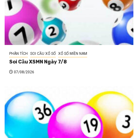
PHÂN TÍCH
SOI CẦU XỔ SỐ
XỔ SỐ MIỀN NAM
Soi Cầu XSMN Ngày 7/8
07/08/2026