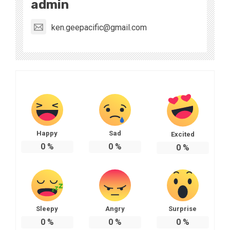
admin
ken.geepacific@gmail.com
Happy
Sad
Excited
0
%
0
%
0
%
Sleepy
Angry
Surprise
0
%
0
%
0
%