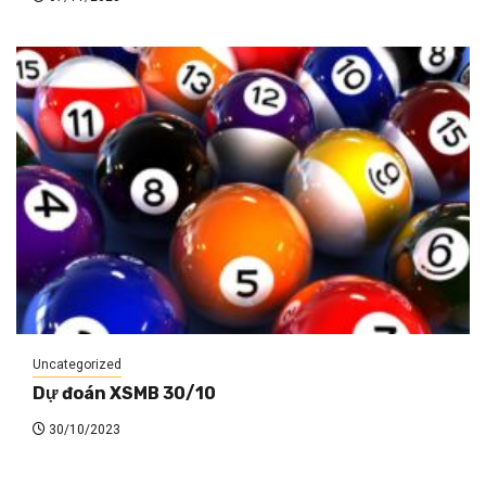
Uncategorized
Dự đoán XSMB 30/10
30/10/2023