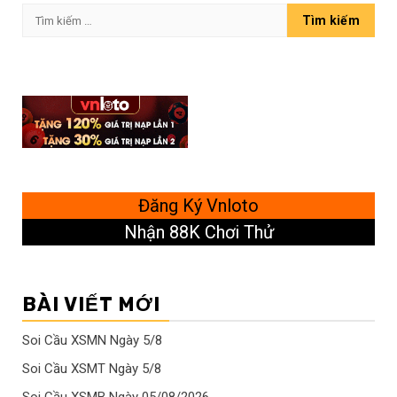
Tìm
kiếm
cho:
Đăng Ký Vnloto
Nhận 88K Chơi Thử
BÀI VIẾT MỚI
Soi Cầu XSMN Ngày 5/8
Soi Cầu XSMT Ngày 5/8
Soi Cầu XSMB Ngày 05/08/2026