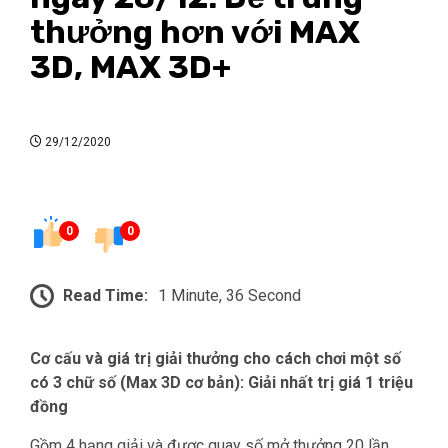
thưởng hơn với MAX
3D, MAX 3D+
29/12/2020
0
0
Read Time:
1 Minute, 36 Second
Cơ cấu và giá trị giải thưởng cho cách chơi một số
có 3 chữ số (Max 3D cơ bản): Giải nhất trị giá 1 triệu
đồng
Gồm 4 hạng giải và được quay số mở thưởng 20 lần