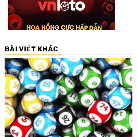
BÀI VIẾT KHÁC