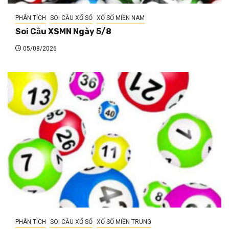
PHÂN TÍCH
SOI CẦU XỔ SỐ
XỔ SỐ MIỀN NAM
Soi Cầu XSMN Ngày 5/8
05/08/2026
PHÂN TÍCH
SOI CẦU XỔ SỐ
XỔ SỐ MIỀN TRUNG