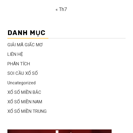
« Th7
DANH MỤC
GIẢI MÃ GIẤC MƠ
LIÊN HỆ
PHÂN TÍCH
SOI CẦU XỔ SỐ
Uncategorized
XỔ SỐ MIỀN BẮC
XỔ SỐ MIỀN NAM
XỔ SỐ MIỀN TRUNG