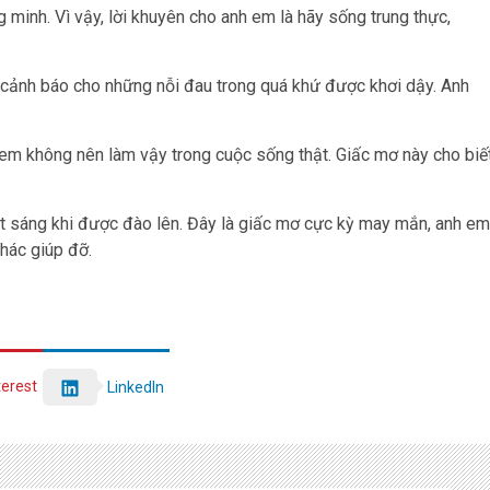
 minh. Vì vậy, lời khuyên cho anh em là hãy sống trung thực,
ời cảnh báo cho những nỗi đau trong quá khứ được khơi dậy. Anh
h em không nên làm vậy trong cuộc sống thật. Giấc mơ này cho biế
t sáng khi được đào lên. Đây là giấc mơ cực kỳ may mắn, anh em
khác giúp đỡ.
terest
LinkedIn