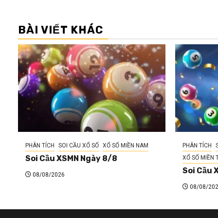
BÀI VIẾT KHÁC
PHÂN TÍCH
SOI CẦU XỔ SỐ
XỔ SỐ MIỀN NAM
PHÂN TÍCH
Soi Cầu XSMN Ngày 8/8
XỔ SỐ MIỀN
Soi Cầu 
08/08/2026
08/08/20