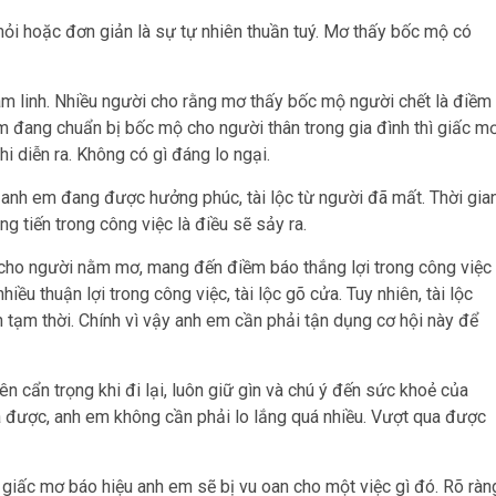
ỏi hoặc đơn giản là sự tự nhiên thuần tuý. Mơ thấy bốc mộ có
 linh. Nhiều người cho rằng mơ thấy bốc mộ người chết là điềm
em đang chuẩn bị bốc mộ cho người thân trong gia đình thì giấc m
hi diễn ra. Không có gì đáng lo ngại.
g anh em đang được hưởng phúc, tài lộc từ người đã mất. Thời gia
g tiến trong công việc là điều sẽ sảy ra.
 cho người nằm mơ, mang đến điềm báo thắng lợi trong công việc
ều thuận lợi trong công việc, tài lộc gõ cửa. Tuy nhiên, tài lộc
 tạm thời. Chính vì vậy anh em cần phải tận dụng cơ hội này để
n cẩn trọng khi đi lại, luôn giữ gìn và chú ý đến sức khoẻ của
là được, anh em không cần phải lo lắng quá nhiều. Vượt qua được
i giấc mơ báo hiệu anh em sẽ bị vu oan cho một việc gì đó. Rõ ràn