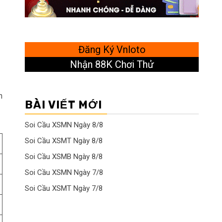
Đăng Ký Vnloto
Nhận 88K Chơi Thử
n
BÀI VIẾT MỚI
Soi Cầu XSMN Ngày 8/8
Soi Cầu XSMT Ngày 8/8
Soi Cầu XSMB Ngày 8/8
Soi Cầu XSMN Ngày 7/8
Soi Cầu XSMT Ngày 7/8