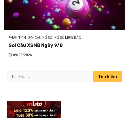
PHÂN TÍCH
SOI CẦU XỔ SỐ
XỔ SỐ MIỀN BẮC
Soi Cầu XSMB Ngày 9/8
09/08/2026
Tìm
kiếm
cho: