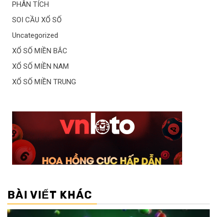
PHÂN TÍCH
SOI CẦU XỔ SỐ
Uncategorized
XỔ SỐ MIỀN BẮC
XỔ SỐ MIỀN NAM
XỔ SỐ MIỀN TRUNG
BÀI VIẾT KHÁC