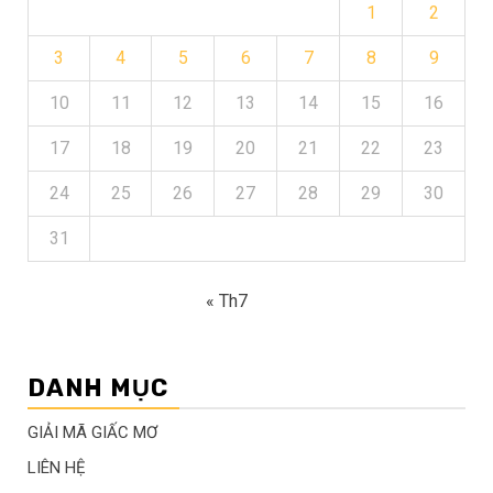
1
2
3
4
5
6
7
8
9
10
11
12
13
14
15
16
17
18
19
20
21
22
23
24
25
26
27
28
29
30
31
« Th7
DANH MỤC
GIẢI MÃ GIẤC MƠ
LIÊN HỆ