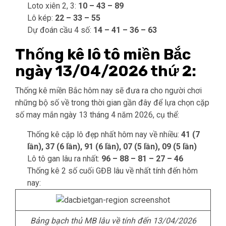
Loto xiên 2, 3:
10 – 43 – 89
Lô kép:
22 – 33 – 55
Dự đoán cầu 4 số:
14 – 41 – 36 – 63
Thống kê lô tô miền Bắc
ngày 13/04/2026 thứ 2:
Thống kê miền Bắc hôm nay sẽ đưa ra cho người chơi
những bộ số về trong thời gian gần đây để lựa chọn cặp
số may mắn ngày 13 tháng 4 năm 2026, cụ thể:
Thống kê cặp lô đẹp nhất hôm nay về nhiều:
41 (7
lần), 37 (6 lần), 91 (6 lần), 07 (5 lần), 09 (5 lần)
Lô tô gan lâu ra nhất:
96 – 88 – 81 – 27 – 46
Thống kê 2 số cuối GĐB lâu về nhất tính đến hôm
nay:
Bảng bạch thủ MB lâu về tính đến 13/04/2026