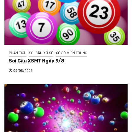
PHÂN TÍCH
SOI CẦU XỔ SỐ
XỔ SỐ MIỀN TRUNG
Soi Cầu XSMT Ngày 9/8
09/08/2026