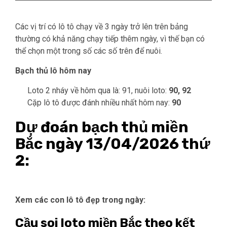
Các vị trí có lô tô chạy về 3 ngày trở lên trên bảng
thường có khả năng chạy tiếp thêm ngày, vì thế bạn có
thể chọn một trong số các số trên để nuôi.
Bạch thủ lô hôm nay
Loto 2 nháy về hôm qua là: 91, nuôi loto:
90, 92
Cặp lô tô được đánh nhiều nhất hôm nay:
90
Dự đoán
bạch thủ miền
Bắc ngày 13/04/2026 thứ
2:
Xem các con lô tô đẹp trong ngày:
Cầu soi loto miền Bắc theo kết