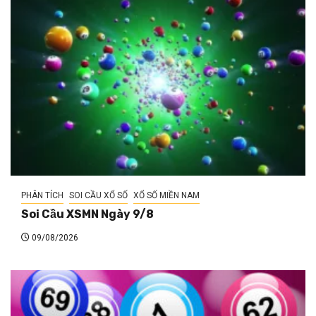
PHÂN TÍCH
SOI CẦU XỔ SỐ
XỔ SỐ MIỀN NAM
Soi Cầu XSMN Ngày 9/8
09/08/2026