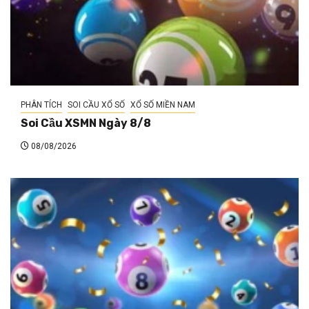
PHÂN TÍCH
SOI CẦU XỔ SỐ
XỔ SỐ MIỀN NAM
Soi Cầu XSMN Ngày 8/8
08/08/2026