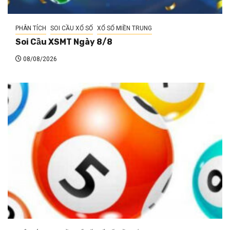
PHÂN TÍCH
SOI CẦU XỔ SỐ
XỔ SỐ MIỀN TRUNG
Soi Cầu XSMT Ngày 8/8
08/08/2026